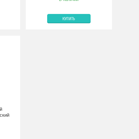
КУПИТЬ
й
ский