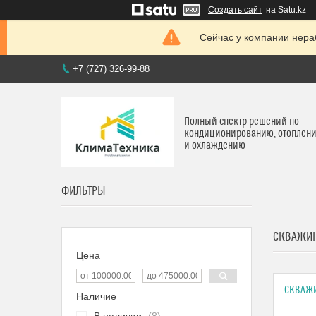
Создать сайт
на Satu.kz
Сейчас у компании нераб
+7 (727) 326-99-88
Полный спектр решений по
кондиционированию, отоплен
и охлаждению
ФИЛЬТРЫ
СКВАЖИ
Цена
СКВАЖ
Наличие