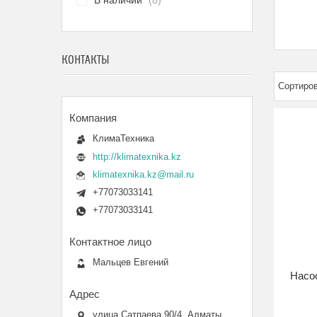
В наличии
8
КОНТАКТЫ
КлимаТехника
http://klimatexnika.kz
klimatexnika.kz@mail.ru
+77073033141
+77073033141
Мальцев Евгений
Насо
улица Сатпаева 90/4, Алматы,