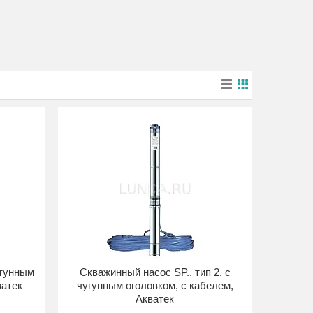
атунным
Скважинный насос SP.. тип 2, с
ватек
чугунным оголовком, с кабелем,
Акватек