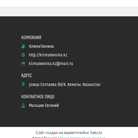
КлимаТехника
http://klimatexnika.kz
klimatexnika.kz@mail.ru
улица Сатпаева 90/4, Алматы, Казахстан
Мальцев Евгений
Сайт создан на маркетплейсе
Satu.kz