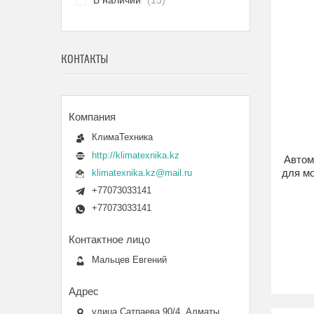
В наличии
13
КОНТАКТЫ
КлимаТехника
http://klimatexnika.kz
Автом
для м
klimatexnika.kz@mail.ru
+77073033141
+77073033141
Мальцев Евгений
улица Сатпаева 90/4, Алматы,