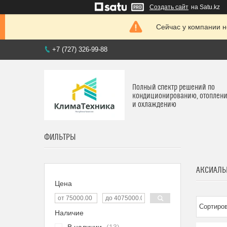
Создать сайт
на Satu.kz
Сейчас у компании н
+7 (727) 326-99-88
Полный спектр решений по
кондиционированию, отоплен
и охлаждению
ФИЛЬТРЫ
АКСИАЛЬН
Цена
Наличие