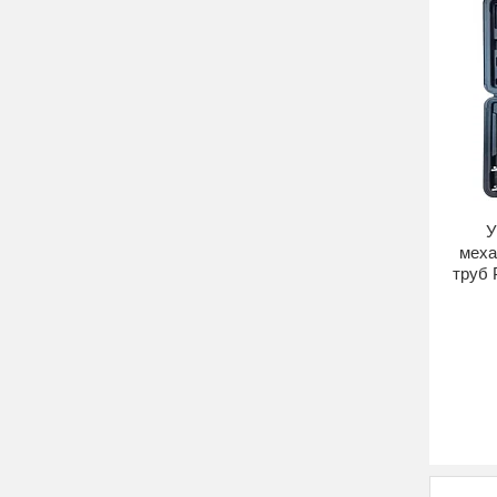
У
меха
труб 