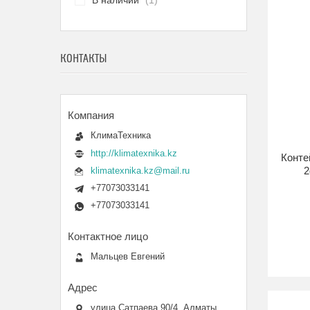
В наличии
1
КОНТАКТЫ
КлимаТехника
http://klimatexnika.kz
Конте
2
klimatexnika.kz@mail.ru
+77073033141
+77073033141
Мальцев Евгений
улица Сатпаева 90/4, Алматы,