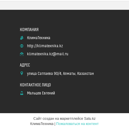
КлимаТехника
http://klimatexnika.kz
klimatexnika.kz@mail.ru
улица Сатпаева 90/4, Алматы, Казахстан
Мальцев Евгений
Сайт создан на маркетплейсе
Satu.kz
КлимаТехника |
Пожаловаться на контент