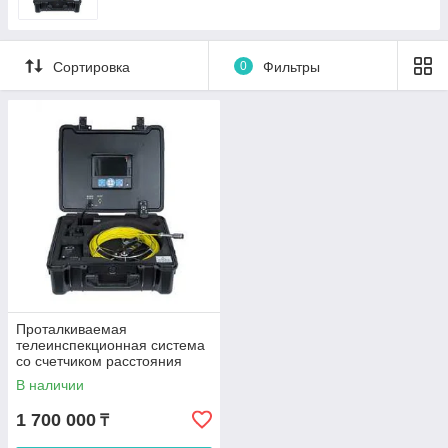
Сортировка
0
Фильтры
Проталкиваемая
телеинспекционная система
со счетчиком расстояния
Rotorica 199F-L 40 м
В наличии
1 700 000
₸