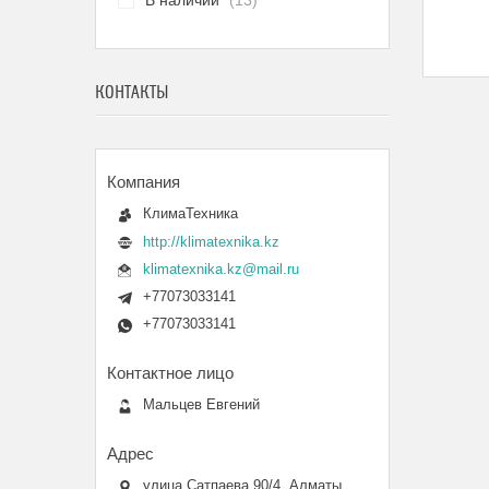
В наличии
13
КОНТАКТЫ
КлимаТехника
http://klimatexnika.kz
klimatexnika.kz@mail.ru
+77073033141
+77073033141
Мальцев Евгений
улица Сатпаева 90/4, Алматы,