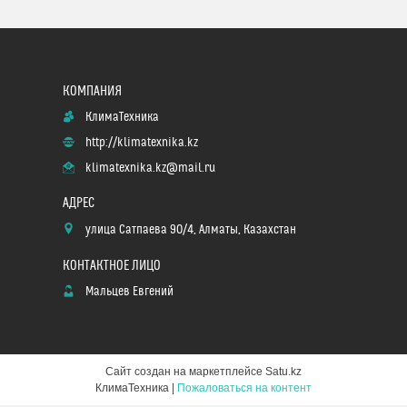
КлимаТехника
http://klimatexnika.kz
klimatexnika.kz@mail.ru
улица Сатпаева 90/4, Алматы, Казахстан
Мальцев Евгений
Сайт создан на маркетплейсе
Satu.kz
КлимаТехника |
Пожаловаться на контент