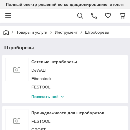
Полный спектр решений по кондиционированию, отоплен
Товары и услуги
Инструмент
Штроборезы
Штроборезы
Сетевые штроборезы
DeWALT
Eibenstock
FESTOOL
GROST
Показать всё
Messer
Ресанта
Принадлежности для штроборезов
FESTOOL
GROST