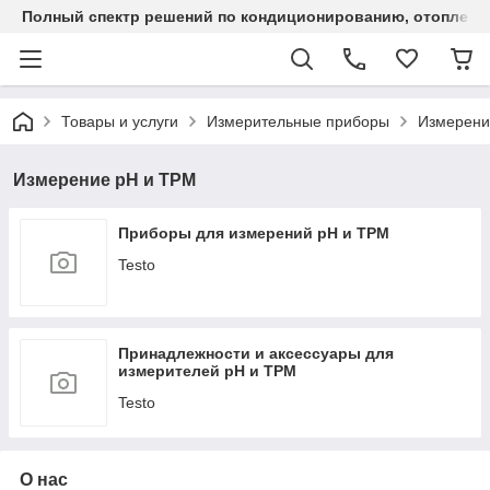
Полный спектр решений по кондиционированию, отоплен
Товары и услуги
Измерительные приборы
Измерени
Измерение pH и TPM
Приборы для измерений pH и TPM
Testo
Принадлежности и аксессуары для
измерителей pH и TPM
Testo
О нас