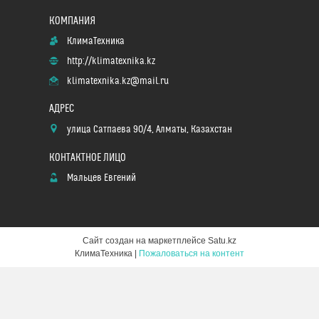
КлимаТехника
http://klimatexnika.kz
klimatexnika.kz@mail.ru
улица Сатпаева 90/4, Алматы, Казахстан
Мальцев Евгений
Сайт создан на маркетплейсе
Satu.kz
КлимаТехника |
Пожаловаться на контент