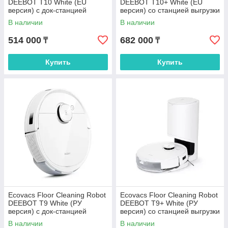
DEEBOT T10 White (EU
DEEBOT T10+ White (EU
версия) c док-станцией
версия) cо станцией выгрузки
модели CH2118
мусора модели CH2117
В наличии
В наличии
514 000
682 000
₸
₸
Купить
Купить
Ecovacs Floor Cleaning Robot
Ecovacs Floor Cleaning Robot
DEEBOT T9 White (РУ
DEEBOT T9+ White (РУ
версия) c док-станцией
версия) со станцией выгрузки
модели CH1822
мусора модели CH1918
В наличии
В наличии