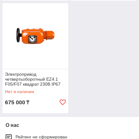
Электропривод
четвертьоборотный EZ4.1
F05/F07 квадрат 230В IP67
EEx ed II B T5 для затвора
Нет в наличии
Ду40-80
675 000
₸
О нас
Рейтинг не сформирован