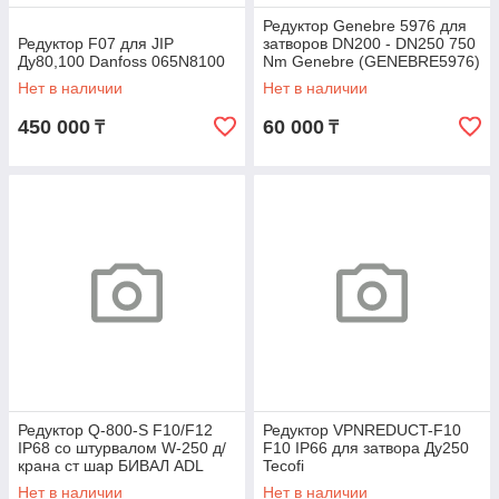
Редуктор Genebre 5976 для
Редуктор F07 для JIP
затворов DN200 - DN250 750
Ду80,100 Danfoss 065N8100
Nm Genebre (GENEBRE5976)
Нет в наличии
Нет в наличии
450 000
60 000
₸
₸
Редуктор Q-800-S F10/F12
Редуктор VPNREDUCT-F10
IP68 со штурвалом W-250 д/
F10 IP66 для затвора Ду250
крана ст шар БИВАЛ ADL
Tecofi
ВР01А151256
Нет в наличии
Нет в наличии