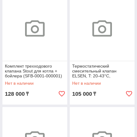
Комплект трехходового
Термостатический
клапана Stout для котла +
смесительный клапан
бойлера (SFB-0001-000001)
ELSEN, T: 20-43°C,
подключение G 1 НН, Kvs 1,6
Нет в наличии
Нет в наличии
128 000
105 000
₸
₸