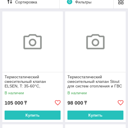
Сортировка
0
Фильтры
Термостатический
Термостатический
смесительный клапан
смесительный клапан Stout
ELSEN, T: 35-60°C,
для систем отопления и ГВС
подключение G 3/4 НН, Kvs
3/4" НР 30-65°С KV 1,8 (SVM-
В наличии
В наличии
1,5
0025-186520)
105 000
98 000
₸
₸
Купить
Купить