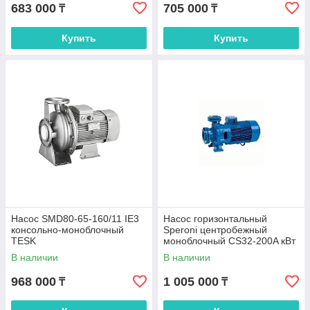
683 000
705 000
₸
₸
Купить
Купить
Насос SMD80-65-160/11 IE3
Насос горизонтальный
консольно-моноблочный
Speroni центробежный
TESK
моноблочный CS32-200A кВт
7,5 230400 (101800310)
В наличии
В наличии
968 000
1 005 000
₸
₸