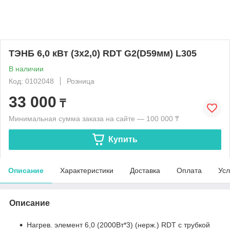
ТЭНБ 6,0 кВт (3х2,0) RDT G2(D59мм) L305
В наличии
Код: 0102048
Розница
33 000
₸
Минимальная сумма заказа на сайте — 100 000 ₸
Купить
Описание
Характеристики
Доставка
Оплата
Усл
Описание
Нагрев. элемент 6,0 (2000Вт*3) (нерж.) RDT с трубкой