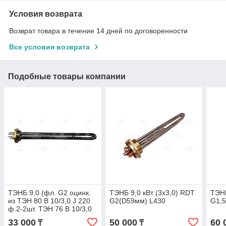
Условия возврата
Возврат товара в течение 14 дней по договоренности
Все условия возврата
Подобные товары компании
ТЭНБ 9,0 (фл. G2 оцинк.
ТЭНБ 9,0 кВт (3х3,0) RDT
ТЭНБ
из ТЭН 80 В 10/3,0 J 220
G2(D59мм) L430
G1,5
ф.2-2шт. ТЭН 76 В 10/3,0
J 220 ф.2-1шт)
33 000
50 000
60 
₸
₸