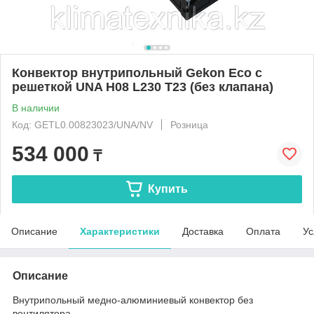
Конвектор внутрипольный Gekon Eco с
решеткой UNA H08 L230 T23 (без клапана)
В наличии
Код: GETL0.00823023/UNA/NV
Розница
534 000
₸
Купить
Описание
Характеристики
Доставка
Оплата
Ус
Описание
Внутрипольный медно-алюминиевый конвектор без
вентилятора