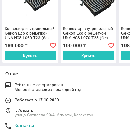
Конвектор внутрипольный
Конвектор внутрипольный
Конв
Gekon Eco с решеткой
Gekon Eco с решеткой
Geko
UNA H08 L060 T23 (без
UNA H08 L070 T23 (без
UNA 
клапана)
клапана)
клап
169 000
190 000
198
₸
₸
Купить
Купить
О нас
Рейтинг не сформирован
Менее 5 отзывов за последний год
Работает с 17.10.2020
г. Алматы
улица Сатпаева 90/4, Алматы, Казахстан
Контакты