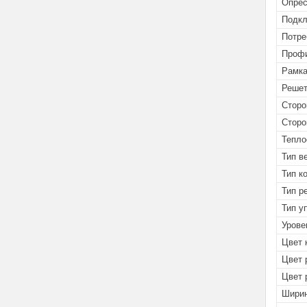
Опрес
Подк
Потре
Профи
Рамка
Решет
Сторо
Сторо
Тепло
Тип в
Тип к
Тип р
Тип у
Урове
Цвет 
Цвет 
Цвет 
Ширин