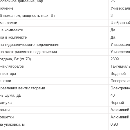
совочное давление, бар
25
лючение
Универсал
бляемая эл, мощность max, Вт
3
ль рамки
U-образны
 в комплекте
Да
ка в комплекте
Да
на гидравлического подключения
Универсал
на электрического подключения
Универсал
отдача, Вт (∆t 70)
2309
ентилятора/ов
Тангециал
онвектора
Водяной
ешетки
Поперечна
правления вентиляторами
Электронн
нь шума, дБ
40
кожуха
Черный
рамки
Алюминий 
решетки
Алюминий 
а упаковки, м
0.93