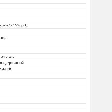
 резьба 1/2&quot;
ьная
ная сталь
анодированный
юминий