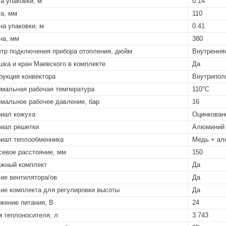
а упаковки, м
0.14
а, мм
110
на упаковки, м
0.41
на, мм
380
тр подключения прибора отопления, дюйм
Внутренняя
шка и кран Маевского в комплекте
Да
рукция конвектора
Внутрипол
мальная рабочая температура
110°C
мальное рабочее давление, бар
16
иал кожуха
Оцинкован
иал решетки
Алюминий 
иал теплообменника
Медь + ал
евое расстояние, мм
150
жный комплект
Да
ие вентилятора/ов
Да
ие комплекта для регулировки высоты
Да
жение питания, В
24
 теплоносителя, л
3.743