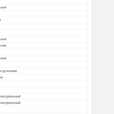
ьное
й
ьное
ьное
ьные
я рулонная
ое
натуральный
натуральный