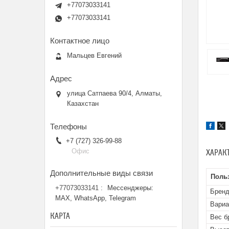
+77073033141
+77073033141
Мальцев Евгений
улица Сатпаева 90/4, Алматы,
Казахстан
+7 (727) 326-99-88
Офис
ХАРАК
Поль
+77073033141
Мессенджеры:
Брен
MAX, WhatsApp, Telegram
Вариа
КАРТА
Вес бр