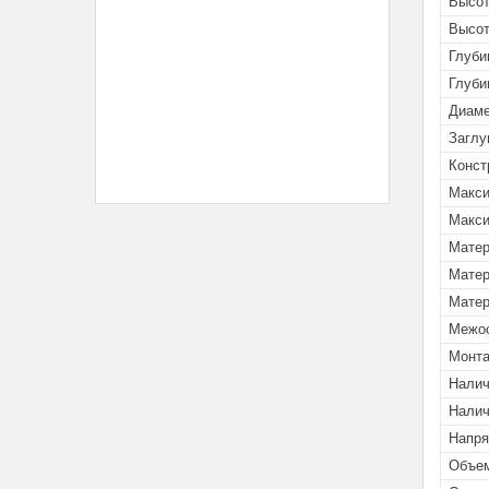
Высот
Высот
Глуби
Глуби
Диаме
Заглу
Конст
Макси
Макси
Матер
Матер
Матер
Межос
Монта
Налич
Налич
Напря
Объем