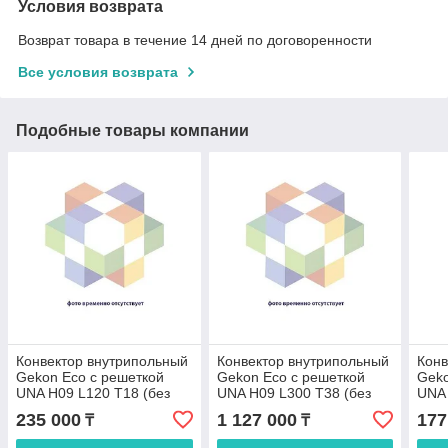
Условия возврата
Возврат товара в течение 14 дней по договоренности
Все условия возврата
Подобные товары компании
Конвектор внутрипольный
Конвектор внутрипольный
Конв
Gekon Eco с решеткой
Gekon Eco с решеткой
Geko
UNA H09 L120 T18 (без
UNA H09 L300 T38 (без
UNA 
клапана)
клапана)
клап
235 000
1 127 000
177
₸
₸