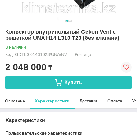
Конвектор внутрипольный Gekon Vent с
решеткой UNA H14 L310 T23 (без клапана)
В наличии
Код: GDTL0.01431023/UNA/NV
Розница
2 048 000
₸
Купить
Описание
Характеристики
Доставка
Оплата
Ус
Характеристики
Пользовательские характеристики