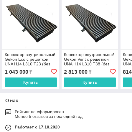
Конвектор внутрипольный
Конвектор внутрипольный
Конв
Gekon Eco с решеткой
Gekon Vent с решеткой
Geko
UNA H14 L310 T23 (без
UNA H14 L310 T38 (без
UNA 
клапана)
клапана)
клап
1 043 000
2 813 000
814
₸
₸
Купить
Купить
О нас
Рейтинг не сформирован
Менее 5 отзывов за последний год
Работает с 17.10.2020