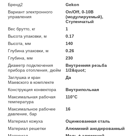
Бренд2
Gekon
Вариант электронного
On/Off, 0-10B
управления
(модулируемый),
Ступенчатый
Вес брутто, кг
1
Высота упаковки, м
0.17
Высота, мм
140
Глубина упаковки, м
0.26
Глубина, мм
230
Диаметр подключения
Внутренняя резьба
прибора отопления, дюйм
1/2&quot;
Заглушка и кран
Да
Маевского в комплекте
Конструкция конвектора
Внутрипольная
Максимальная рабочая
110°C
температура
Максимальное рабочее
16
давление, бар
Материал кожуха
Оцинкованная сталь
Материал решетки
Алюминий анодированный
Материал
Медь + алюминий