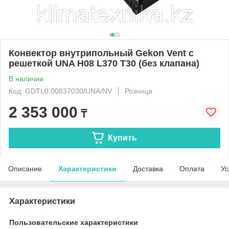
Конвектор внутрипольный Gekon Vent с
решеткой UNA H08 L370 T30 (без клапана)
В наличии
Код: GDTL0.00837030/UNA/NV
Розница
2 353 000
₸
Купить
Описание
Характеристики
Доставка
Оплата
Ус
Характеристики
Пользовательские характеристики