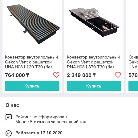
Конвектор внутрипольный
Конвектор внутрипольный
Конв
Gekon Vent с решеткой
Gekon Vent с решеткой
Geko
UNA H08 L120 T30 (без
RNA H08 L370 T30 (без
UNA 
клапана)
клапана)
клап
764 000
2 349 000
570
₸
₸
Купить
Купить
О нас
Рейтинг не сформирован
Менее 5 отзывов за последний год
Работает с 17.10.2020