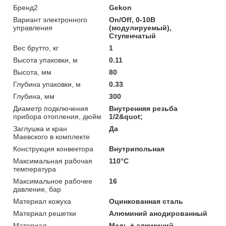
Бренд2
Gekon
Вариант электронного
On/Off, 0-10B
управления
(модулируемый),
Ступенчатый
Вес брутто, кг
1
Высота упаковки, м
0.11
Высота, мм
80
Глубина упаковки, м
0.33
Глубина, мм
300
Диаметр подключения
Внутренняя резьба
прибора отопления, дюйм
1/2&quot;
Заглушка и кран
Да
Маевского в комплекте
Конструкция конвектора
Внутрипольная
Максимальная рабочая
110°C
температура
Максимальное рабочее
16
давление, бар
Материал кожуха
Оцинкованная сталь
Материал решетки
Алюминий анодированный
Материал
Медь + алюминий