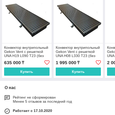
Конвектор внутрипольный
Конвектор внутрипольный
Конв
Gekon Vent с решеткой
Gekon Vent с решеткой
Geko
UNA H19 L090 T23 (без
UNA H08 L330 T23 (без
UNA 
клапана)
клапана)
клап
635 000
1 995 000
2 0
₸
₸
Купить
Купить
О нас
Рейтинг не сформирован
Менее 5 отзывов за последний год
Работает с 17.10.2020