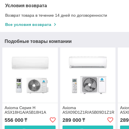
Условия возврата
Возврат товара в течение 14 дней по договоренности
Все условия возврата
Подобные товары компании
Axioma Серия H
Axioma
Axi
ASX18H1A/ASB18H1A
ASX09D1Z1R/ASB09D1Z1R
ASX
556 000
289 000
289
₸
₸