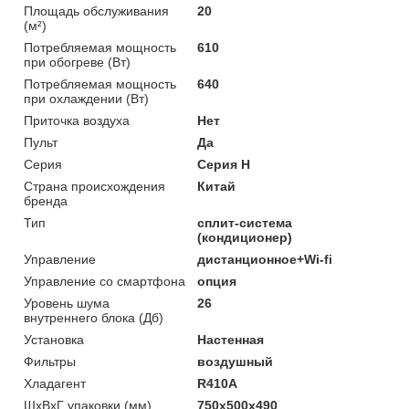
Площадь обслуживания
20
(м²)
Потребляемая мощность
610
при обогреве (Вт)
Потребляемая мощность
640
при охлаждении (Вт)
Приточка воздуха
Нет
Пульт
Да
Серия
Серия H
Страна происхождения
Китай
бренда
Тип
сплит-система
(кондиционер)
Управление
дистанционное+Wi-fi
Управление со смартфона
опция
Уровень шума
26
внутреннего блока (Дб)
Установка
Настенная
Фильтры
воздушный
Хладагент
R410A
ШxВxГ упаковки (мм)
750x500x490