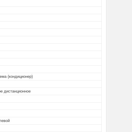
ема (кондиционер)
ое дистанционное
левой