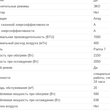
лей
Да
нительные режимы
ЭКО
тер
Нет
ация
Array
 сезонной энергоэффективности
A
 энергоэффективности
A
мальная производительность (BTU)
7000
мальный расход воздуха (м³/ч)
400
ль
Parma 7
сть при обогреве (Вт)
2150
сть при охлаждении (Вт)
2050
й режим
Да
специально
нности
работы, си
24 часа
дь обслуживания (м²)
20
бляемая мощность при обогреве (Вт)
590
бляемая мощность при охлаждении (Вт)
638
чка воздуха
Нет