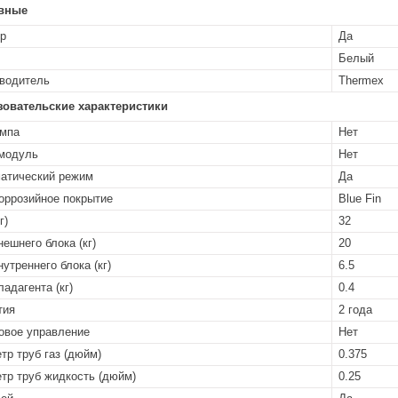
вные
р
Да
Белый
водитель
Thermex
зовательские характеристики
мпа
Нет
 модуль
Нет
атический режим
Да
оррозийное покрытие
Blue Fin
г)
32
нешнего блока (кг)
20
нутреннего блока (кг)
6.5
ладагента (кг)
0.4
тия
2 года
овое управление
Нет
тр труб газ (дюйм)
0.375
тр труб жидкость (дюйм)
0.25