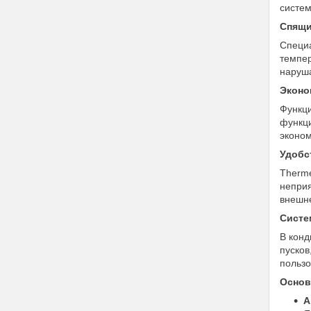
систем
Спящи
Специа
темпер
наруша
Эконо
Функци
функци
эконом
Удобс
Therme
неприя
внешне
Систе
В конд
пусков
пользо
Основ
А