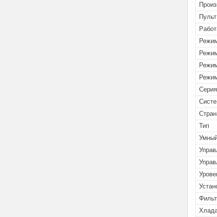
Произ
Пульт
Работ
Режим
Режим
Режим
Режим
Серия
Систе
Стран
Тип
Умны
Управ
Управ
Урове
Устан
Филь
Хлада