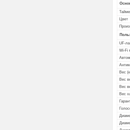
Осно
Тайме
Цвет
Произ
Поль
UF-ла
Wi-Fi
Автом
Антик
Вес (к
Вес в
Вес в
Вес х
Гаран
Голос
Диаме
Диаме