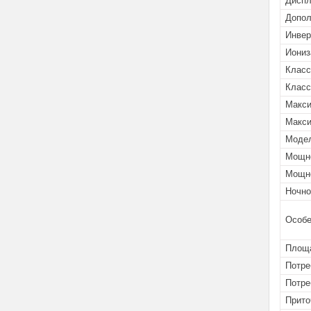
Дисп
Допол
Инвер
Иониз
Класс
Класс
Макси
Макси
Моде
Мощно
Мощно
Ночно
Особе
Площа
Потре
Потре
Прито