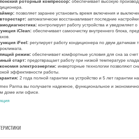
понский роторный компрессор:
обеспечивает высокую производи
диционера.
аймер:
позволяет заранее установить время включения и выключе
вторестарт:
автоматически восстанавливает последние настройки
амодиагностика:
контролирует работу устройства и уведомляет о
ункция iClean:
обеспечивает самоочистку внутреннего блока, пре
ахов.
ункция iFeel:
регулирует работу кондиционера по двум датчикам 
роклимата.
пящий режим:
обеспечивает комфортные условия для сна за счет 
мный старт:
предотвращает работу при низкой температуре хлада
кономия электроэнергии:
инверторные технологии позволяют сни
окой эффективности работы.
арантия:
2 года полной гарантии на устройство и 5 лет гарантии н
mex Parma вы получаете надежное, функциональное и экономичное
м доме или офисе.
укция
ТЕРИСТИКИ