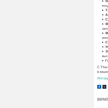
Я
кон
Т
А
С
Ф
зап
Ф
мик
С
У
Э
выс
Г
С Ther
в ваше
Инстр
ХАРАК