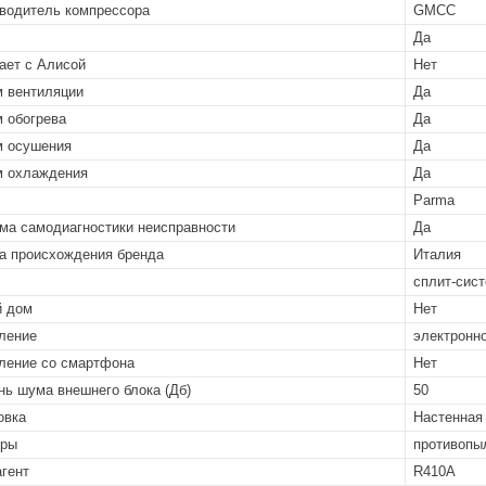
водитель компрессора
GMCC
Да
ает с Алисой
Нет
 вентиляции
Да
 обогрева
Да
 осушения
Да
 охлаждения
Да
Parma
ма самодиагностики неисправности
Да
а происхождения бренда
Италия
сплит-сист
й дом
Нет
ление
электронн
ление со смартфона
Нет
нь шума внешнего блока (Дб)
50
овка
Настенная
тры
противопы
гент
R410A