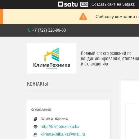
Создать сайт
на Satu.kz
Сейчас у компании н
+7 (727) 326-99-88
Полный спектр решений по
кондиционированию, отоплен
и охлаждению
КОНТАКТЫ
КлимаТехника
http://klimatexnika.kz
klimatexnika.kz@mail.ru