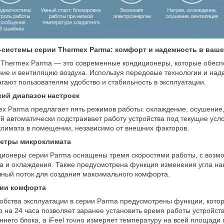
-системы серии Thermex Parma: комфорт и надежность в ваш
Thermex Parma — это современные кондиционеры, которые обеспе
ие и вентиляцию воздуха. Используя передовые технологии и на
гают пользователям удобство и стабильность в эксплуатации.
ий диапазон настроек
x Parma предлагает пять режимов работы: охлаждение, осушение,
й автоматически подстраивает работу устройства под текущие усл
лимата в помещении, независимо от внешних факторов.
етры микроклимата
ионеры серии Parma оснащены тремя скоростями работы, с возмо
а и охлаждения. Также предусмотрена функция изменения угла нак
ный поток для создания максимального комфорта.
ии комфорта
обства эксплуатации в серии Parma предусмотрены функции, кот
 на 24 часа позволяет заранее установить время работы устройст
ннего блока, а iFeel точно измеряет температуру на всей площад