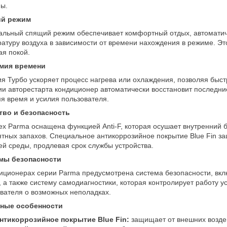
ы.
й режим
льный спящий режим обеспечивает комфортный отдых, автоматиче
атуру воздуха в зависимости от времени нахождения в режиме. Эт
я покой.
мия времени
я Турбо ускоряет процесс нагрева или охлаждения, позволяя быс
и авторестарта кондиционер автоматически восстановит последни
я время и усилия пользователя.
тво и безопасность
x Parma оснащена функцией Anti-F, которая осушает внутренний б
тных запахов. Специальное антикоррозийное покрытие Blue Fin з
й среды, продлевая срок службы устройства.
мы безопасности
иционерах серии Parma предусмотрена система безопасности, вкл
, а также систему самодиагностики, которая контролирует работу 
вателя о возможных неполадках.
ные особенности
нтикоррозийное покрытие Blue Fin:
защищает от внешних воздей