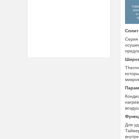
Сплит
Серия 
осушен
предла
Широк
Therme
которы
микрок
Парам
Кондиц
нагрев
воздуш
Функц
Для уд
Таймер
внутре