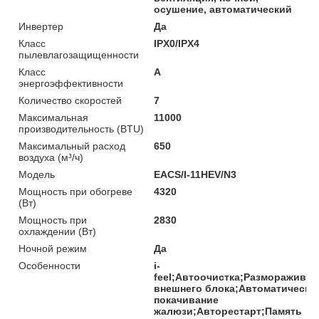
осушение, автоматический
Инвертер
Да
Класс
IPX0/IPX4
пылевлагозащищенности
Класс
A
энергоэффективности
Количество скоростей
7
Максимальная
11000
производительность (BTU)
Максимальный расход
650
воздуха (м³/ч)
Модель
EACS/I-11HEV/N3
Мощность при обогреве
4320
(Вт)
Мощность при
2830
охлаждении (Вт)
Ночной режим
Да
Особенности
i-
feel;Автоочистка;Размораживан
внешнего блока;Автоматическо
покачивание
жалюзи;Авторестарт;Память