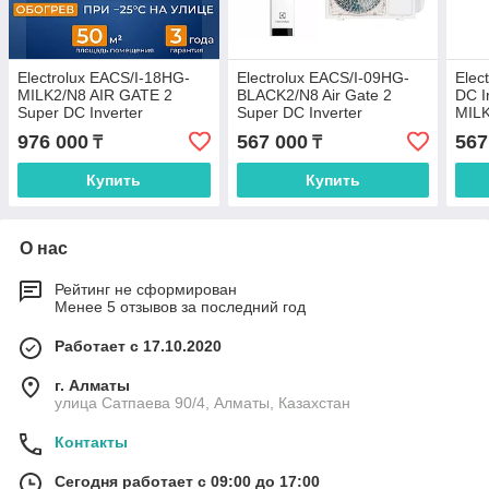
Electrolux EACS/I-18HG-
Electrolux EACS/I-09HG-
Elec
MILK2/N8 AIR GATE 2
BLACK2/N8 Air Gate 2
DC I
Super DC Inverter
Super DC Inverter
MIL
976 000
567 000
567
₸
₸
Купить
Купить
О нас
Рейтинг не сформирован
Менее 5 отзывов за последний год
Работает с 17.10.2020
г. Алматы
улица Сатпаева 90/4, Алматы, Казахстан
Контакты
Сегодня работает с 09:00 до 17:00