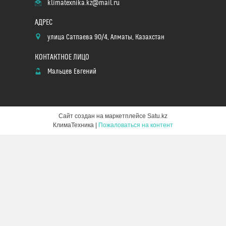
klimatexnika.kz@mail.ru
улица Сатпаева 90/4, Алматы, Казахстан
Мальцев Евгений
Сайт создан на маркетплейсе
Satu.kz
КлимаТехника |
Пожаловаться на контент