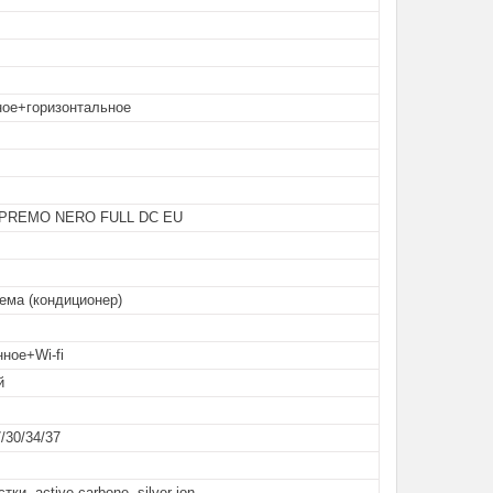
ное+горизонтальное
PREMO NERO FULL DC EU
ема (кондиционер)
ное+Wi-fi
й
7/30/34/37
тки, active carbone, silver ion