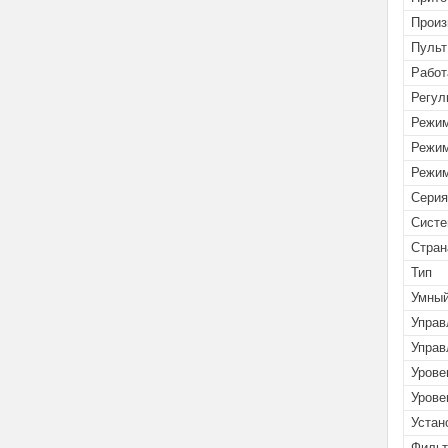
Произ
Пульт
Работ
Регул
Режим
Режим
Режим
Серия
Систе
Стран
Тип
Умны
Управ
Управ
Урове
Урове
Устан
Филь