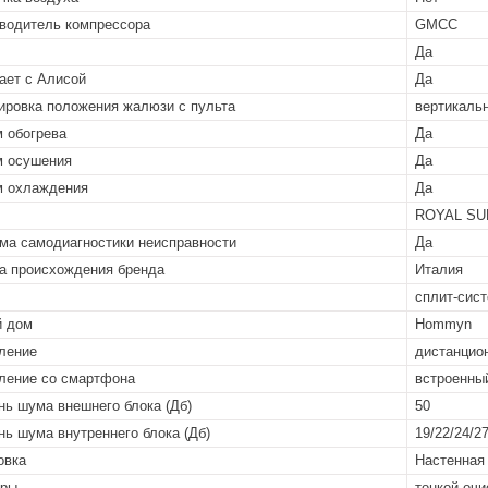
водитель компрессора
GMCC
Да
ает с Алисой
Да
ировка положения жалюзи с пульта
вертикаль
 обогрева
Да
 осушения
Да
 охлаждения
Да
ROYAL SU
ма самодиагностики неисправности
Да
а происхождения бренда
Италия
сплит-сист
й дом
Hommyn
ление
дистанцион
ление со смартфона
встроенны
нь шума внешнего блока (Дб)
50
нь шума внутреннего блока (Дб)
19/22/24/2
овка
Настенная
тры
тонкой очис