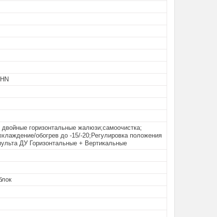
0HN
r; двойные горизонтальные жалюзи;самоочистка;
охлаждение/обогрев до -15/-20;Регулировка положения
пульта ДУ Горизонтальные + Вертикальные
блок