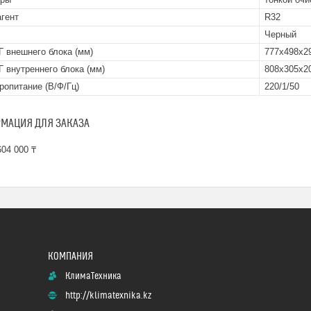
гент
R32
Черный
 внешнего блока (мм)
777x498x2
 внутреннего блока (мм)
808x305x2
ропитание (В/Ф/Гц)
220/1/50
МАЦИЯ ДЛЯ ЗАКАЗА
04 000 ₸
КлимаТехника
http://klimatexnika.kz