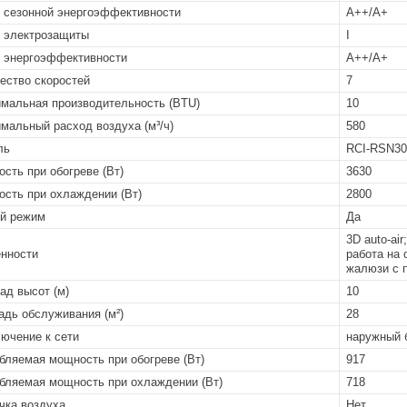
 сезонной энергоэффективности
А++/А+
 электрозащиты
I
 энергоэффективности
A++/A+
ество скоростей
7
мальная производительность (BTU)
10
мальный расход воздуха (м³/ч)
580
ль
RCI-RSN3
сть при обогреве (Вт)
3630
сть при охлаждении (Вт)
2800
й режим
Да
3D auto-ai
нности
работа на 
жалюзи с 
ад высот (м)
10
дь обслуживания (м²)
28
ючение к сети
наружный 
бляемая мощность при обогреве (Вт)
917
бляемая мощность при охлаждении (Вт)
718
чка воздуха
Нет