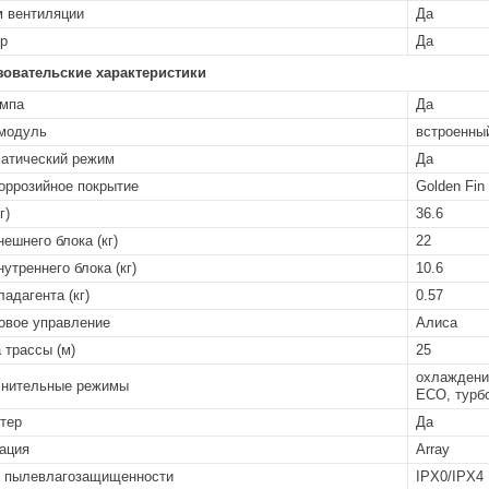
 вентиляции
Да
р
Да
зовательские характеристики
мпа
Да
 модуль
встроенны
атический режим
Да
оррозийное покрытие
Golden Fin
г)
36.6
нешнего блока (кг)
22
нутреннего блока (кг)
10.6
ладагента (кг)
0.57
овое управление
Алиса
 трассы (м)
25
охлаждение
нительные режимы
ECO, турб
тер
Да
ация
Array
 пылевлагозащищенности
IPX0/IPX4