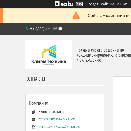
Создать сайт
на Satu.kz
Сейчас у компании не
+7 (727) 326-99-88
Полный спектр решений по
кондиционированию, отоплен
и охлаждению
КОНТАКТЫ
КлимаТехника
http://klimatexnika.kz
klimatexnika.kz@mail.ru