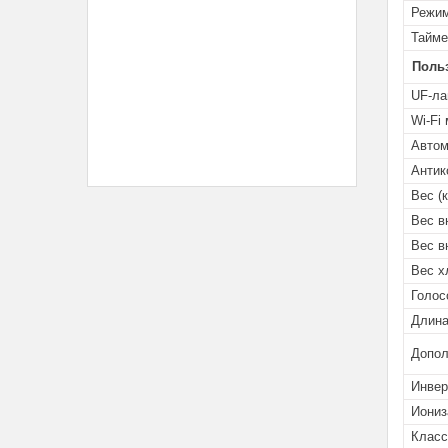
Режим
Тайме
Поль
UF-ла
Wi-Fi
Автом
Антик
Вес (к
Вес в
Вес в
Вес х
Голос
Длина
Допол
Инвер
Иониз
Класс