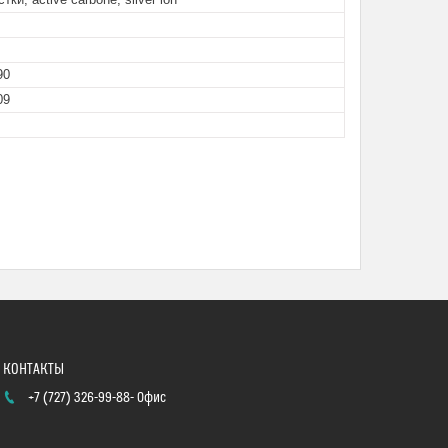
90
09
+7 (727) 326-99-88
Офис