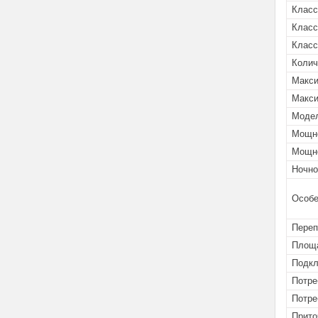
Класс
Класс
Класс
Колич
Макси
Макси
Моде
Мощно
Мощно
Ночно
Особе
Переп
Площа
Подкл
Потре
Потре
Прито