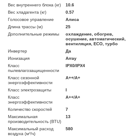
Вес внутреннего блока (кг)
10.6
Вес хладагента (кг)
0.57
Голосовое управление
Алиса
Длина трассы (м)
25
Дополнительные режимы
охлаждение, обогрев,
осушение, автоматический,
вентиляция, ECO, турбо
Инвертер
Да
Ионизация
Array
Класс
IPX0/IPX4
пылевлагозащищенности
Класс сезонной
А++/А+
энергоэффективности
Класс электрозащиты
I
Класс
A++/A+
энергоэффективности
Количество скоростей
7
Максимальная
13
производительность (BTU)
Максимальный расход
580
воздуха (м³/ч)