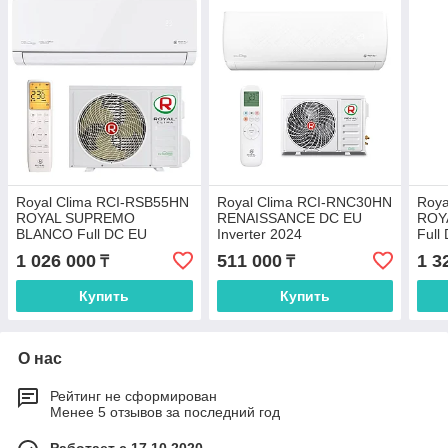
Royal Clima RCI-RSB55HN
Royal Clima RCI-RNC30HN
Roya
ROYAL SUPREMO
RENAISSANCE DC EU
ROY
BLANCO Full DC EU
Inverter 2024
Full
Inverter
1 026 000
511 000
1 3
₸
₸
Купить
Купить
О нас
Рейтинг не сформирован
Менее 5 отзывов за последний год