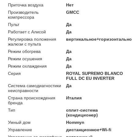
Приточка воздуха
Нет
Производитель
GMCC
компрессора
Пульт
Да
Работает с Алисой
Да
Регулировка положения
вертикальное+горизонтальное
жалюзи с пульта
Режим обогрева
Да
Режим осушения
Да
Режим охлаждения
Да
Серия
ROYAL SUPREMO BLANCO
FULL DC EU INVERTER
Система самодиагностики
Да
неисправности
Страна происхождения
Италия
бренда
Тип
сплит-система
(кондиционер)
Умный дом
Hommyn
Управление
дистанционное+Wi-fi
Управление со смартфона
встроенный