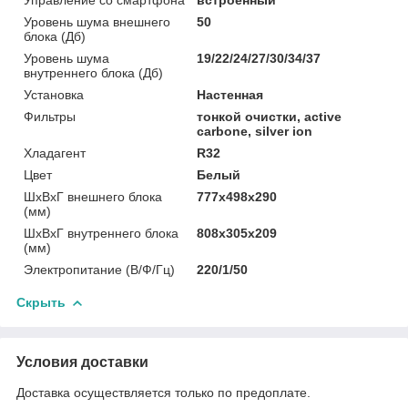
Уровень шума внешнего
50
блока (Дб)
Уровень шума
19/22/24/27/30/34/37
внутреннего блока (Дб)
Установка
Настенная
Фильтры
тонкой очистки, active
carbone, silver ion
Хладагент
R32
Цвет
Белый
ШxВxГ внешнего блока
777x498x290
(мм)
ШxВxГ внутреннего блока
808x305x209
(мм)
Электропитание (В/Ф/Гц)
220/1/50
Скрыть
Условия доставки
Доставка осуществляется только по предоплате.