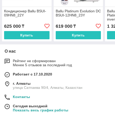
Кондиционер Ballu BSUI-
Ballu Platinum Evolution DC
Ball
09HN8_22Y
BSUI-12HN8_23Y
Plat
inver
625 000
619 000
1 3
₸
₸
Купить
Купить
О нас
Рейтинг не сформирован
Менее 5 отзывов за последний год
Работает с 17.10.2020
г. Алматы
улица Сатпаева 90/4, Алматы, Казахстан
Контакты
Сегодня выходной
Показать весь график работы