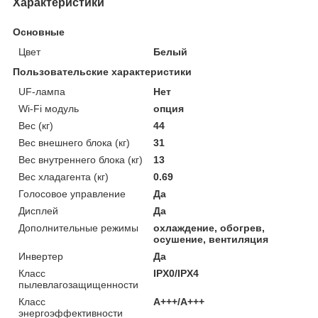
Характеристики
Основные
Цвет
Белый
Пользовательские характеристики
UF-лампа
Нет
Wi-Fi модуль
опция
Вес (кг)
44
Вес внешнего блока (кг)
31
Вес внутреннего блока (кг)
13
Вес хладагента (кг)
0.69
Голосовое управление
Да
Дисплей
Да
Дополнительные режимы
охлаждение, обогрев,
осушение, вентиляция
Инвертер
Да
Класс
IPX0/IPX4
пылевлагозащищенности
Класс
A+++/A+++
энергоэффективности