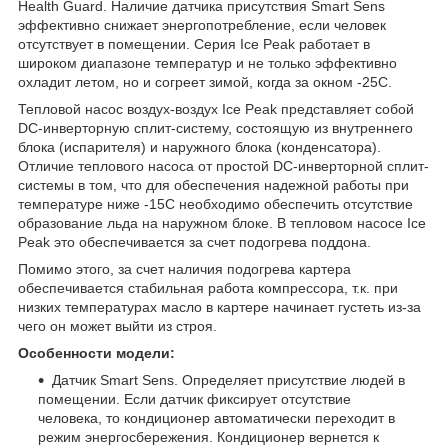
Health Guard. Наличие датчика присутствия Smart Sens
эффективно снижает энергопотребление, если человек
отсутствует в помещении. Серия Ice Peak работает в
широком диапазоне температур и не только эффективно
охладит летом, но и согреет зимой, когда за окном -25С.
Тепловой насос воздух-воздух Ice Peak представляет собой
DC-инверторную сплит-систему, состоящую из внутреннего
блока (испарителя) и наружного блока (конденсатора).
Отличие теплового насоса от простой DC-инверторной сплит-
системы в том, что для обеспечения надежной работы при
температуре ниже -15С необходимо обеспечить отсутствие
образование льда на наружном блоке. В тепловом насосе Ice
Peak это обеспечивается за счет подогрева поддона.
Помимо этого, за счет наличия подогрева картера
обеспечивается стабильная работа компрессора, т.к. при
низких температурах масло в картере начинает густеть из-за
чего он может выйти из строя.
Особенности модели:
Датчик Smart Sens. Определяет присутствие людей в
помещении. Если датчик фиксирует отсутствие
человека, то кондиционер автоматически переходит в
режим энергосбережения. Кондиционер вернется к