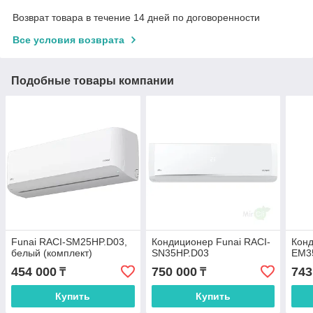
Возврат товара в течение 14 дней по договоренности
Все условия возврата
Подобные товары компании
Funai RACI-SM25HP.D03,
Кондиционер Funai RACI-
Конд
белый (комплект)
SN35HP.D03
EM3
454 000
750 000
743
₸
₸
Купить
Купить