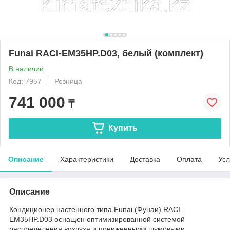
Funai RACI-EM35HP.D03, белый (комплект)
В наличии
Код: 7957
Розница
741 000
₸
Купить
Описание
Характеристики
Доставка
Оплата
Усл
Описание
Кондиционер настенного типа Funai (Фунаи) RACI-
EM35HP.D03 оснащен оптимизированной системой
распределения воздуха и пониженными шумовыми