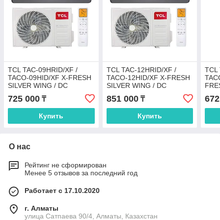
TCL TAC-09HRID/XF /
TCL TAC-12HRID/XF /
TCL 
TACO-09HID/XF X-FRESH
TACO-12HID/XF X-FRESH
TACO
SILVER WING / DC
SILVER WING / DC
FRES
725 000
851 000
672
₸
₸
Купить
Купить
О нас
Рейтинг не сформирован
Менее 5 отзывов за последний год
Работает с 17.10.2020
г. Алматы
улица Сатпаева 90/4, Алматы, Казахстан