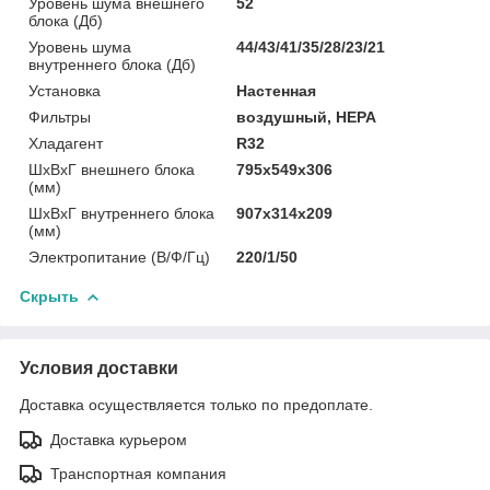
Уровень шума внешнего
52
блока (Дб)
Уровень шума
44/43/41/35/28/23/21
внутреннего блока (Дб)
Установка
Настенная
Фильтры
воздушный, HEPA
Хладагент
R32
ШxВxГ внешнего блока
795х549х306
(мм)
ШxВxГ внутреннего блока
907х314х209
(мм)
Электропитание (В/Ф/Гц)
220/1/50
Скрыть
Условия доставки
Доставка осуществляется только по предоплате.
Доставка курьером
Транспортная компания