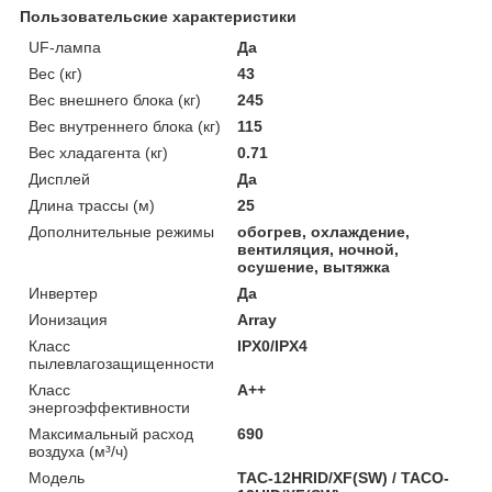
Пользовательские характеристики
UF-лампа
Да
Вес (кг)
43
Вес внешнего блока (кг)
245
Вес внутреннего блока (кг)
115
Вес хладагента (кг)
0.71
Дисплей
Да
Длина трассы (м)
25
Дополнительные режимы
обогрев, охлаждение,
вентиляция, ночной,
осушение, вытяжка
Инвертер
Да
Ионизация
Array
Класс
IPX0/IPX4
пылевлагозащищенности
Класс
A++
энергоэффективности
Максимальный расход
690
воздуха (м³/ч)
Модель
TAC-12HRID/XF(SW) / TACO-