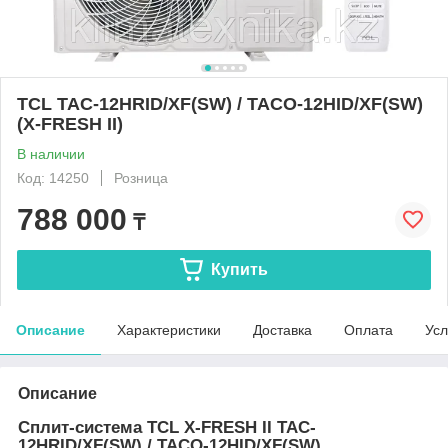
TCL TAC-12HRID/XF(SW) / TACO-12HID/XF(SW)
(X-FRESH II)
В наличии
Код: 14250
Розница
788 000
₸
Купить
Описание
Характеристики
Доставка
Оплата
Усл
Описание
Сплит-система TCL X-FRESH II TAC-
12HRID/XF(SW) / TACO-12HID/XF(SW)