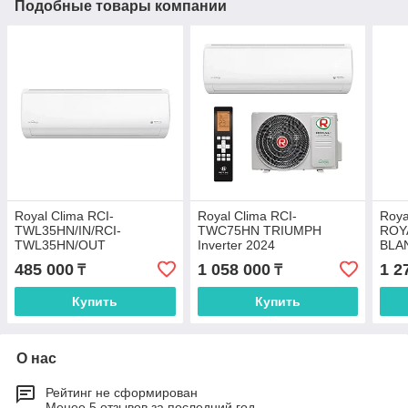
Подобные товары компании
Royal Clima RCI-
Royal Clima RCI-
Roya
TWL35HN/IN/RCI-
TWC75HN TRIUMPH
ROY
TWL35HN/OUT
Inverter 2024
BLA
Inver
485 000
1 058 000
1 2
₸
₸
Купить
Купить
О нас
Рейтинг не сформирован
Менее 5 отзывов за последний год