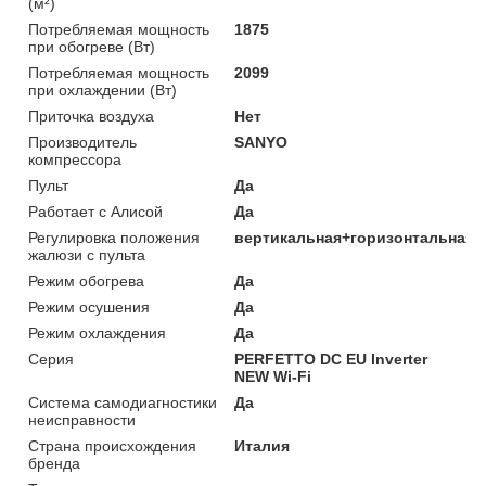
(м²)
Потребляемая мощность
1875
при обогреве (Вт)
Потребляемая мощность
2099
при охлаждении (Вт)
Приточка воздуха
Нет
Производитель
SANYO
компрессора
Пульт
Да
Работает с Алисой
Да
Регулировка положения
вертикальная+горизонтальная
жалюзи с пульта
Режим обогрева
Да
Режим осушения
Да
Режим охлаждения
Да
Серия
PERFETTO DC EU Inverter
NEW Wi-Fi
Система самодиагностики
Да
неисправности
Страна происхождения
Италия
бренда