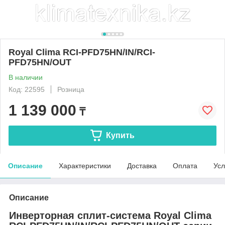
Royal Clima RCI-PFD75HN/IN/RCI-
PFD75HN/OUT
В наличии
Код: 22595
Розница
1 139 000
₸
Купить
Описание
Характеристики
Доставка
Оплата
Усл
Описание
Инверторная сплит-система Royal Clima