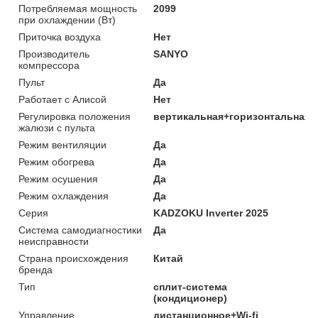
Потребляемая мощность
2099
при охлаждении (Вт)
Приточка воздуха
Нет
Производитель
SANYO
компрессора
Пульт
Да
Работает с Алисой
Нет
Регулировка положения
вертикальная+горизонтальная
жалюзи с пульта
Режим вентиляции
Да
Режим обогрева
Да
Режим осушения
Да
Режим охлаждения
Да
Серия
KADZOKU Inverter 2025
Система самодиагностики
Да
неисправности
Страна происхождения
Китай
бренда
Тип
сплит-система
(кондиционер)
Управление
дистанционное+Wi-fi