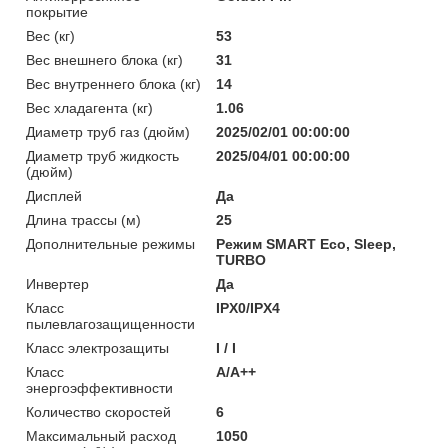
покрытие
Вес (кг)
53
Вес внешнего блока (кг)
31
Вес внутреннего блока (кг)
14
Вес хладагента (кг)
1.06
Диаметр труб газ (дюйм)
2025/02/01 00:00:00
Диаметр труб жидкость
2025/04/01 00:00:00
(дюйм)
Дисплей
Да
Длина трассы (м)
25
Дополнительные режимы
Режим SMART Eco, Sleep,
TURBO
Инвертер
Да
Класс
IPX0/IPX4
пылевлагозащищенности
Класс электрозащиты
I / I
Класс
A/A++
энергоэффективности
Количество скоростей
6
Максимальный расход
1050