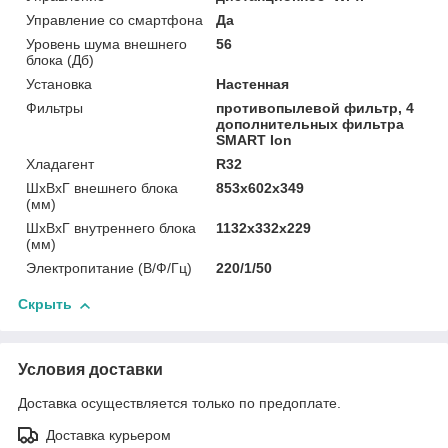
Управление со смартфона
Да
Уровень шума внешнего
56
блока (Дб)
Установка
Настенная
Фильтры
противопылевой фильтр, 4
дополнительных фильтра
SMART Ion
Хладагент
R32
ШxВxГ внешнего блока
853x602x349
(мм)
ШxВxГ внутреннего блока
1132x332x229
(мм)
Электропитание (В/Ф/Гц)
220/1/50
Скрыть
Условия доставки
Доставка осуществляется только по предоплате.
Доставка курьером