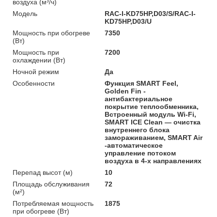
воздуха (м³/ч)
Модель
RAC-I-KD75HP,D03/S/RAC-I-
KD75HP,D03/U
Мощность при обогреве
7350
(Вт)
Мощность при
7200
охлаждении (Вт)
Ночной режим
Да
Особенности
Функция SMART Feel,
Golden Fin -
антибактериальное
покрытие теплообменника,
Встроенный модуль Wi-Fi,
SMART ICE Clean — очистка
внутреннего блока
замораживанием, SMART Air
-автоматическое
управление потоком
воздуха в 4-х направлениях
Перепад высот (м)
10
Площадь обслуживания
72
(м²)
Потребляемая мощность
1875
при обогреве (Вт)