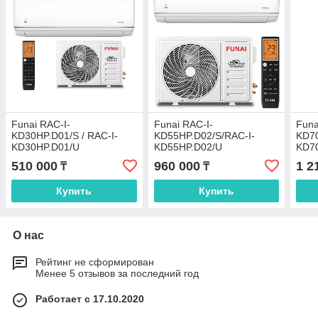
Funai RAC-I-
Funai RAC-I-
Funa
KD30HP.D01/S / RAC-I-
KD55HP.D02/S/RAC-I-
KD70
KD30HP.D01/U
KD55HP.D02/U
KD7
510 000
960 000
1 2
₸
₸
Купить
Купить
О нас
Рейтинг не сформирован
Менее 5 отзывов за последний год
Работает с 17.10.2020