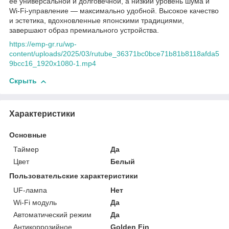
ее универсальной и долговечной, а низкий уровень шума и
Wi-Fi-управление — максимально удобной. Высокое качество
и эстетика, вдохновленные японскими традициями,
завершают образ премиального устройства.
https://emp-gr.ru/wp-
content/uploads/2025/03/rutube_36371bc0bce71b81b8118afda5
9bcc16_1920x1080-1.mp4
Скрыть
Характеристики
Основные
Таймер
Да
Цвет
Белый
Пользовательские характеристики
UF-лампа
Нет
Wi-Fi модуль
Да
Автоматический режим
Да
Антикоррозийное
Golden Fin