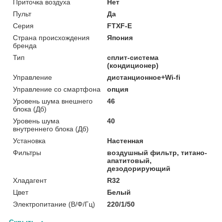
Приточка воздуха
Нет
Пульт
Да
Серия
FTXF-E
Страна происхождения
Япония
бренда
Тип
сплит-система
(кондиционер)
Управление
дистанционное+Wi-fi
Управление со смартфона
опция
Уровень шума внешнего
46
блока (Дб)
Уровень шума
40
внутреннего блока (Дб)
Установка
Настенная
Фильтры
воздушный фильтр, титано-
апатитовый,
дезодорирующий
Хладагент
R32
Цвет
Белый
Электропитание (В/Ф/Гц)
220/1/50
Скрыть