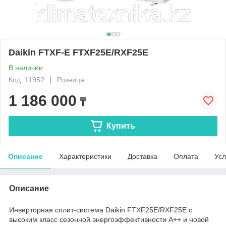
Daikin FTXF-E FTXF25E/RXF25E
В наличии
Код: 11952
Розница
1 186 000
₸
Купить
Описание
Характеристики
Доставка
Оплата
Усл
Описание
Инверторная сплит-система Daikin FTXF25E/RXF25E с
высоким класс сезонной энергоэффективности А++ и новой