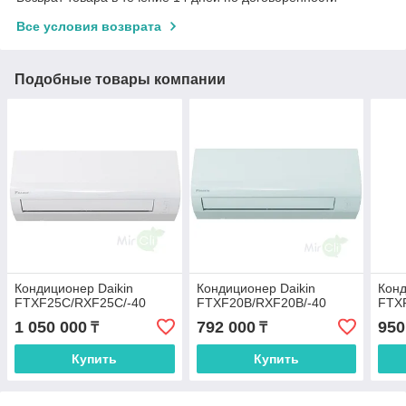
Все условия возврата
Подобные товары компании
Кондиционер Daikin
Кондиционер Daikin
Конд
FTXF25C/RXF25C/-40
FTXF20B/RXF20B/-40
FTX
1 050 000
792 000
950
₸
₸
Купить
Купить