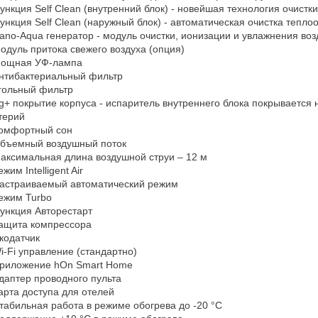
ункция Self Clean (внутренний блок) - новейшая технология очист
ункция Self Clean (наружный блок) - автоматическая очистка тепло
ano-Aqua генератор - модуль очистки, ионизации и увлажнения воз
одуль притока свежего воздуха (опция)
ощная УФ-лампа
нтибактериальный фильтр
гольный фильтр
g+ покрытие корпуса - испаритель внутреннего блока покрываетс
терий
омфортный сон
бъемный воздушный поток
аксимальная длина воздушной струи – 12 м
ежим Intelligent Air
астраиваемый автоматический режим
ежим Turbo
ункция Авторестарт
ащита компрессора
кодатчик
i-Fi управление (стандартно)
риложение hOn Smart Home
даптер проводного пульта
арта доступа для отелей
табильная работа в режиме обогрева до -20 °С