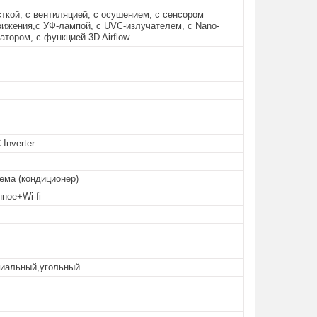
ткой, с вентиляцией, с осушением, с сенсором
вижения,с УФ-лампой, с UVC-излучателем, с Nano-
атором, с функцией 3D Airflow
Inverter
ема (кондиционер)
ное+Wi-fi
риальный,угольный