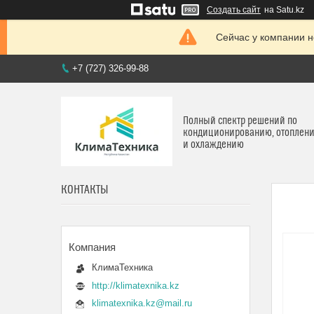
Создать сайт
на Satu.kz
Сейчас у компании н
+7 (727) 326-99-88
Полный спектр решений по
кондиционированию, отоплен
и охлаждению
КОНТАКТЫ
КлимаТехника
http://klimatexnika.kz
klimatexnika.kz@mail.ru