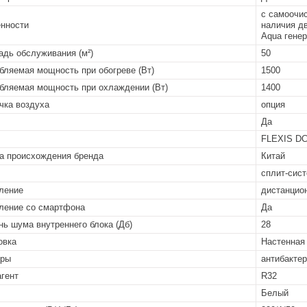
с самоочис
нности
наличия д
Aqua генер
дь обслуживания (м²)
50
бляемая мощность при обогреве (Вт)
1500
бляемая мощность при охлаждении (Вт)
1400
чка воздуха
опция
Да
FLEXIS DC 
а происхождения бренда
Китай
сплит-сист
ление
дистанцион
ление со смартфона
Да
нь шума внутреннего блока (Дб)
28
овка
Настенная
тры
антибакте
гент
R32
Белый