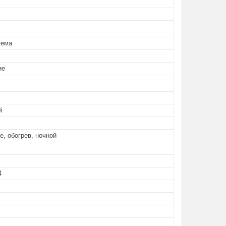
тема
ие
й
, обогрев, ночной
4