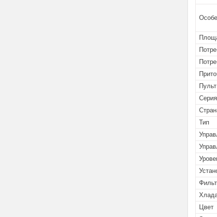
Особе
Площа
Потре
Потре
Прито
Пульт
Серия
Стран
Тип
Управ
Управ
Урове
Устан
Филь
Хлада
Цвет