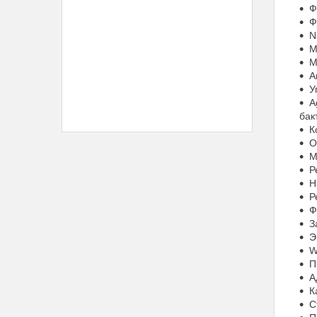
Ф
Ф
N
М
М
А
У
A
бак
К
О
М
Р
Н
Р
Ф
З
Э
W
П
А
К
С