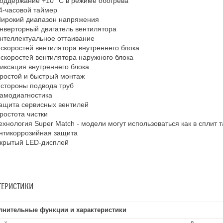
оддержание +10 °С в режиме обогрева
4-часовой таймер
ирокий диапазон напряжения
нверторный двигатель вентилятора
нтеллектуальное оттаивание
 скоростей вентилятора внутреннего блока
 скоростей вентилятора наружного блока
иксация внутреннего блока
ростой и быстрый монтаж
 стороны подвода труб
амодиагностика
ащита сервисных вентилей
ростота чистки
ехнология Super Match - модели могут использоваться как в сплит 
нтикоррозийная защита
крытый LED-дисплей
ТЕРИСТИКИ
лнительные функции и характеристики