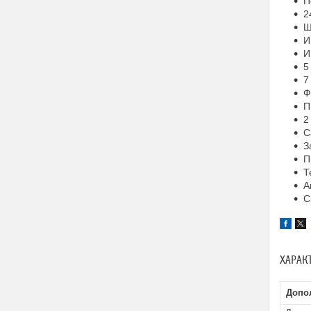
П
2
Ш
И
И
5
7
Ф
П
2
С
З
П
Т
А
С
ХАРАК
Допо