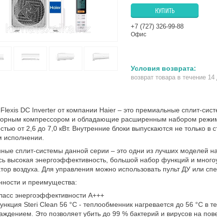
КУПИТЬ
+7 (727) 326-99-88
Офис
возврат товара в течение 14
Flexis DC Inverter от компании Haier – это премиальные сплит-с
торным компрессором и обладающие расширенным набором режим
тью от 2,6 до 7,0 кВт. Внутренние блоки выпускаются не только в с
м исполнении.
ные сплит-системы данной серии
– это одни из лучших моделей н
ь высокая энергоэффективность, большой набор функций и много
тор воздуха. Для управления можно использовать пульт ДУ или с
нности и преимущества:
ласс энергоэффективности A+++
ункция Steri Clean 56 °C - теплообменник нагревается до 56 °C в
аждением. Это позволяет убить до 99 % бактерий и вирусов на пов