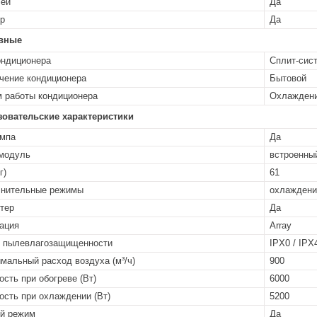
лей
Да
р
Да
вные
ондиционера
Сплит-сис
чение кондиционера
Бытовой
 работы кондиционера
Охлажден
зовательские характеристики
мпа
Да
 модуль
встроенны
г)
61
нительные режимы
охлаждение
тер
Да
ация
Array
 пылевлагозащищенности
IPX0 / IPX
мальный расход воздуха (м³/ч)
900
сть при обогреве (Вт)
6000
сть при охлаждении (Вт)
5200
й режим
Да