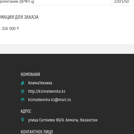
ропитание (В/Ф/Гц)
220/1/50
МАЦИЯ ДЛЯ ЗАКАЗА
 316 000 ₸
КлимаТехника
http://klimatexnika.kz
klimatexnika.kz@mail.ru
улица Сатпаева 90/4, Алматы, Казахстан