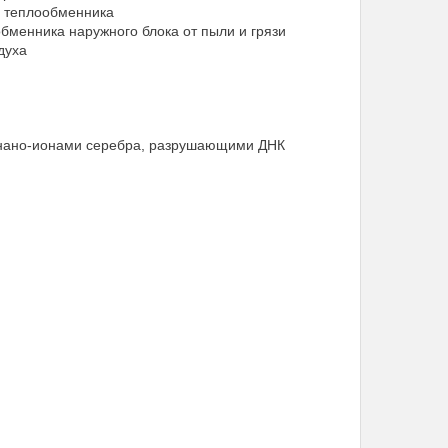
ки теплообменника
обменника наружного блока от пыли и грязи
духа
я нано-ионами серебра, разрушающими ДНК