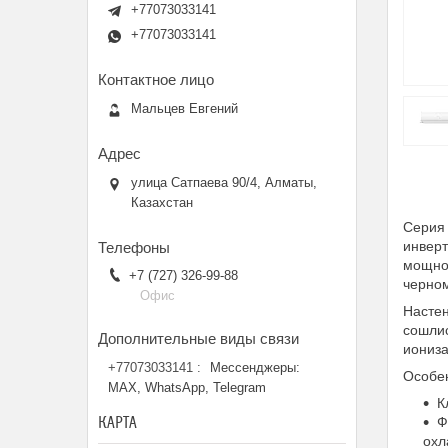
+77073033141
+77073033141
Мальцев Евгений
улица Сатпаева 90/4, Алматы,
Казахстан
Серия 
инвер
мощнос
+7 (727) 326-99-88
черно
Офис
Настен
сошлис
иониза
+77073033141
Мессенджеры:
Особе
MAX, WhatsApp, Telegram
К
КАРТА
Ф
охл