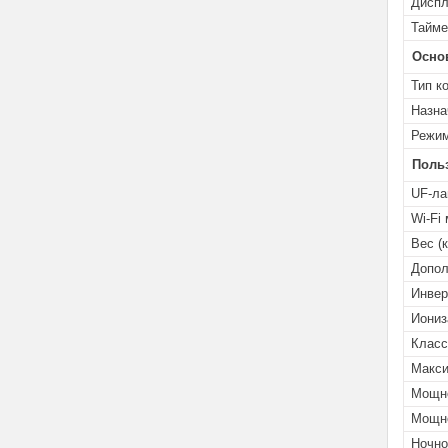
Дисп
Тайме
Осно
Тип к
Назна
Режим
Поль
UF-ла
Wi-Fi
Вес (к
Допол
Инвер
Иониз
Класс
Макси
Мощно
Мощно
Ночно