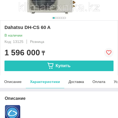
Dahatsu DH-CS 60 A
В наличии
Код: 13125
Розница
1 596 000
₸
Купить
Описание
Характеристики
Доставка
Оплата
Ус
Описание