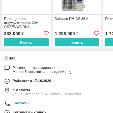
Пила цепная
Dahatsu DH-CS 36 A
Daha
аккумуляторная 60V
GREENWORKS
GD60CS40K2 с АКБ 2АЧ и
333 000
1 208 000
1 7
₸
₸
ЗУ
Купить
Купить
О нас
Рейтинг не сформирован
Менее 5 отзывов за последний год
Работает с 17.10.2020
г. Алматы
улица Сатпаева 90/4, Алматы, Казахстан
Контакты
Сегодня выходной