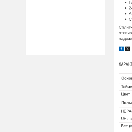
Г
2
А
С
Сплит
отлич
надежн
ХАРАК
Осно
Тайме
Цвет
Поль
HEPA
UF-ла
Вес (к