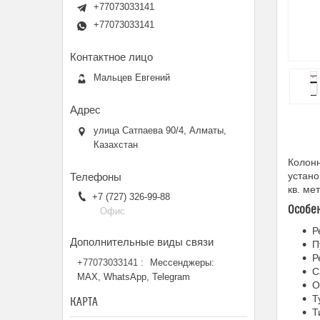
+77073033141
+77073033141
Мальцев Евгений
улица Сатпаева 90/4, Алматы,
Казахстан
Колонн
устан
кв. ме
+7 (727) 326-99-88
Особе
Офис
Р
П
Р
+77073033141
Мессенджеры:
С
MAX, WhatsApp, Telegram
О
Т
КАРТА
Т