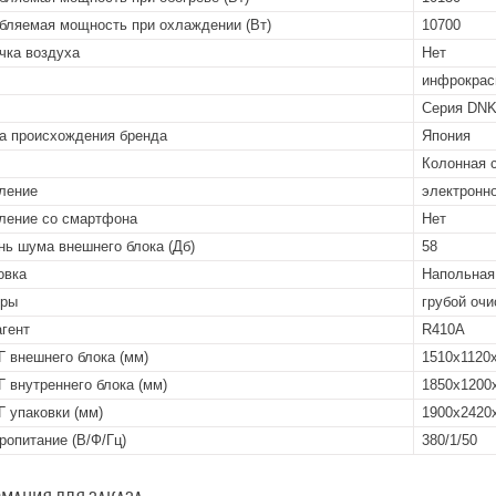
бляемая мощность при охлаждении (Вт)
10700
чка воздуха
Нет
инфрокрас
Серия DN
а происхождения бренда
Япония
Колонная 
ление
электронн
ление со смартфона
Нет
нь шума внешнего блока (Дб)
58
овка
Напольная
тры
грубой очи
гент
R410A
 внешнего блока (мм)
1510x1120
 внутреннего блока (мм)
1850x1200
 упаковки (мм)
1900x2420
ропитание (В/Ф/Гц)
380/1/50