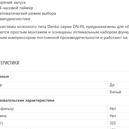
орячий запуск
4-часовой таймер
втоматический режим выбора
амодиагностика
-системы колонного типа Denko серии DN-RL предназначены для 
аются простым монтажом и оснащены оптимальным набором функ
ым компрессором постоянной производительности и работают на 
ТЕРИСТИКИ
вные
р
Да
Белый
зовательские характеристики
-фильтр
Нет
мпа
Нет
г)
315