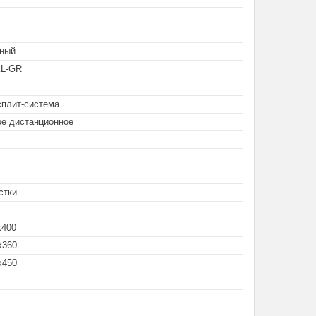
ный
KL-GR
сплит-система
ое дистанционное
стки
x400
x360
x450