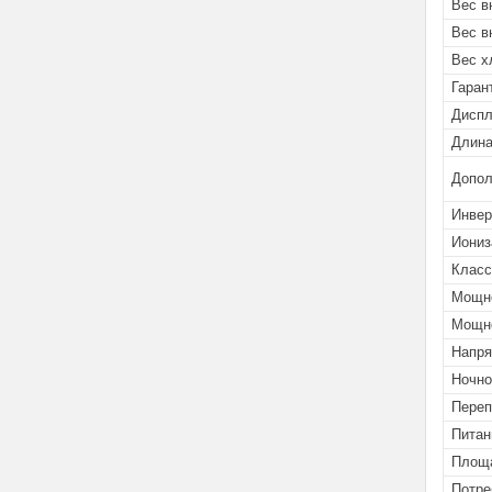
Вес в
Вес в
Вес х
Гаран
Дисп
Длина
Допол
Инвер
Иониз
Класс
Мощно
Мощно
Напря
Ночно
Переп
Питан
Площа
Потре