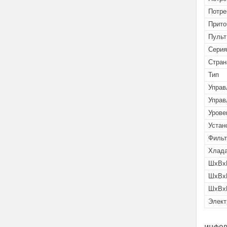
Потре
Прито
Пульт
Серия
Стран
Тип
Управ
Управ
Урове
Устан
Филь
Хлада
ШxВxГ
ШxВxГ
ШxВxГ
Элект