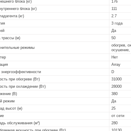
нешнего блока (кг)
176
нутреннего блока (кг)
111
ладагента (кг)
2.7
тия
3 года
лей
Да
 трассы (м)
50
обогрев, о
нительные режимы
осушение,
тер
Нет
ация
Array
 энергоэффективности
D
сть при обогреве (Вт)
31000
сть при охлаждении (Вт)
28000
жение (В)
380
й режим
Да
ад высот (м)
25
ие
от сети
дь обслуживания (м²)
280
бляемая мощность при обогреве (Вт)
10130