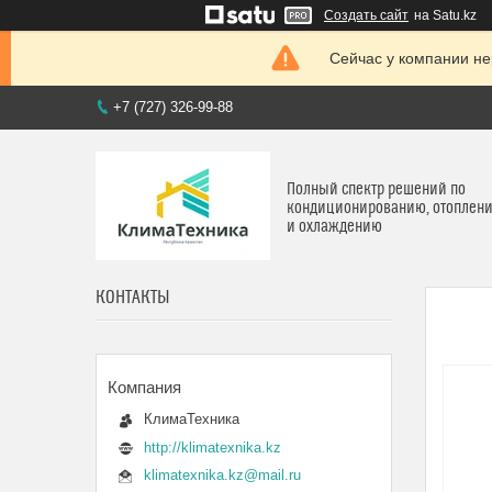
Создать сайт
на Satu.kz
Сейчас у компании не
+7 (727) 326-99-88
Полный спектр решений по
кондиционированию, отоплен
и охлаждению
КОНТАКТЫ
КлимаТехника
http://klimatexnika.kz
klimatexnika.kz@mail.ru