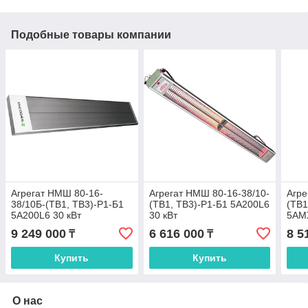
Подобные товары компании
Агрегат НМШ 80-16-
Агрегат НМШ 80-16-38/10-
Агре
38/10Б-(ТВ1, ТВ3)-Р1-Б1
(ТВ1, ТВ3)-Р1-Б1 5А200L6
(ТВ1
5А200L6 30 кВт
30 кВт
5АМ
9 249 000
6 616 000
8 5
₸
₸
Купить
Купить
О нас