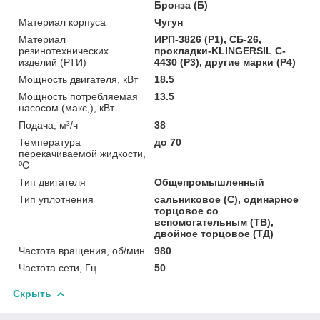
Бронза (Б)
Материал корпуса
Чугун
Материал
ИРП-3826 (Р1), СБ-26,
резинотехнических
прокладки-KLINGERSIL C-
изделий (РТИ)
4430 (Р3), другие марки (Р4)
Мощность двигателя, кВт
18.5
Мощность потребляемая
13.5
насосом (макс,), кВт
Подача, м³/ч
38
Температура
до 70
перекачиваемой жидкости,
ºС
Тип двигателя
Общепромышленный
Тип уплотнения
сальниковое (С), одинарное
торцовое со
вспомогательным (ТВ),
двойное торцовое (ТД)
Частота вращения, об/мин
980
Частота сети, Гц
50
Скрыть