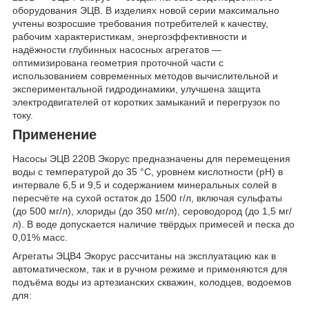
оборудования ЭЦВ. В изделиях новой серии максимально
учтены возросшие требования потребителей к качеству,
рабочим характеристикам, энергоэффективности и
надёжности глубинных насосных агрегатов —
оптимизирована геометрия проточной части с
использованием современных методов вычислительной и
экспериментальной гидродинамики, улучшена защита
электродвигателей от коротких замыканий и перегрузок по
току.
Применение
Насосы
ЭЦВ 220В Экорус предназначены для перемещения
воды с температурой до 35 °С, уровнем кислотности (рН) в
интервале 6,5 и 9,5 и содержанием минеральных солей в
пересчёте на сухой остаток до 1500 г/л, включая сульфаты
(до 500 мг/л), хлориды (до 350 мг/л), сероводород (до 1,5 мг/
л). В воде допускается наличие твёрдых примесей и песка до
0,01% масс.
Агрегаты ЭЦВ4 Экорус рассчитаны на эксплуатацию как в
автоматическом, так и в ручном режиме и применяются для
подъёма воды из артезианских скважин, колодцев, водоемов
для: