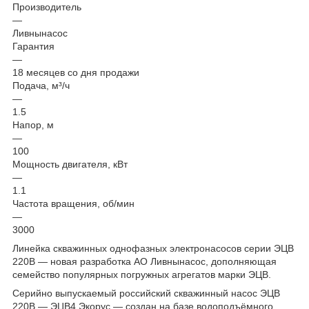
Производитель
—
Ливнынасос
Гарантия
—
18 месяцев со дня продажи
Подача, м³/ч
—
1.5
Напор, м
—
100
Мощность двигателя, кВт
—
1.1
Частота вращения, об/мин
—
3000
Линейка скважинных однофазных электронасосов серии ЭЦВ
220В — новая разработка АО Ливнынасос, дополняющая
семейство популярных погружных агрегатов марки ЭЦВ.
Серийно выпускаемый российский скважинный насос ЭЦВ
220В — ЭЦВ4 Экорус — создан на базе водоподъёмного