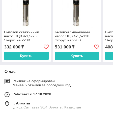
Бытовой скважинный
Бытовой скважинный
Быт
насос ЭЦВ 4-1,5-25
насос ЭЦВ 4-1,5-120
насо
Экорус на 220В
Экорус на 220В
Экор
332 000
531 000
408
₸
₸
Купить
Купить
О нас
Рейтинг не сформирован
Менее 5 отзывов за последний год
Работает с 17.10.2020
г. Алматы
улица Сатпаева 90/4, Алматы, Казахстан