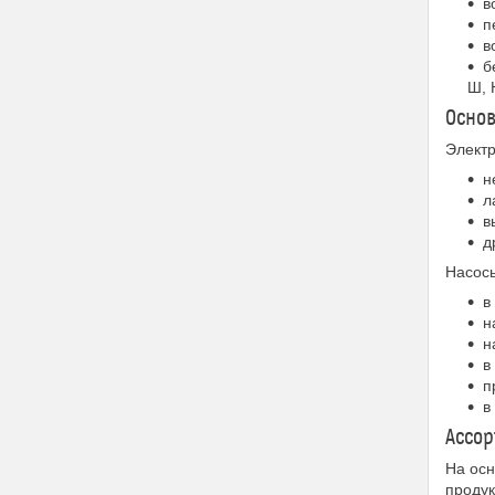
в
п
в
б
Ш,
Осно
Электр
н
л
в
д
Насос
в
н
н
в
п
в
Ассор
На осн
продук