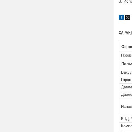
3. Исп
ХАРАК
Осно
Произ
Поль
Вакуу
Гаран
Давле
Давле
Испол
КПД,
Компл