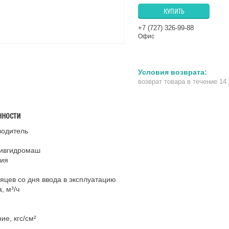
КУПИТЬ
+7 (727) 326-99-88
Офис
возврат товара в течение 14
нности
водитель
ивгидромаш
тия
яцев со дня ввода в эксплуатацию
, м³/ч
ие, кгс/см²