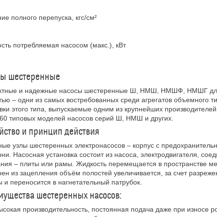
ие полного перепуска, кгс/см²
ть потребляемая насосом (макс.), кВт
сы шестеренные
ктные и надежные насосы шестеренные Ш, НМШ, НМШФ, НМШГ для 
тью – одни из самых востребованных среди агрегатов объемного 
вки этого типа, выпускаемые одним из крупнейших производителей
60 типовых моделей насосов серий Ш, НМШ и других.
йство и принцип действия
ые узлы шестеренных электронасосов – корпус с предохранитель
ни. Насосная установка состоит из насоса, электродвигателя, со
ния – плиты или рамы. Жидкость перемещается в пространстве м
ен из зацепления объём полостей увеличивается, за счет разреже
 и переносится в нагнетательный патрубок.
ущества шестеренных насосов:
ысокая производительность, постоянная подача даже при износе р