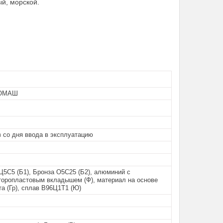
й, морской.
ОМАШ
 со дня ввода в эксплуатацию
Ц5С5 (Б1), Бронза О5С25 (Б2), алюминий с
оропластовым вкладышем (Ф), материал на основе
а (Гр), сплав B96Ц1Т1 (Ю)