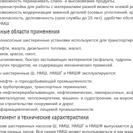
озможность перекачивать слабо- и высоковязкие продукты;
еренастройка для работы с материалами разной вязкости осевой р
озможность модернизации заменой деталей (осевых уплотнений, кр
езопасность, долговечность (срок службы до 15 лет), удобство об
 НМШ
вные области применения
онасосные шестеренные установки используются для транспортир
ефти, мазута, дизельного топлива, масел;
аков, красок, смол;
ысоковязких, быстро застывающих материалов (асфальта, гудрона, 
ругих продуктов, не содержащих механических примесей.
ы шестеренные Ш, НМШ, НМШГ и НМШФ эксплуатируются:
 нефте- и горнодобывающей промышленности;
а трубопроводах, транспортных терминалах;
а нефтеперерабатывающих, нефтехимических, лакокрасочных, ас
 металлургии, теплоэнергетике, машино- и судостроении, на морск
ри строительстве сооружений и дорог;
 фармацевтической, пищевой промышленности.
тимент и технические характеристики
ове шестеренных насосов Ш, НМШ, НМШГ и НМШФ выпускаются дес
тов разных типов. Вся серия НМШ может использоваться и как маз