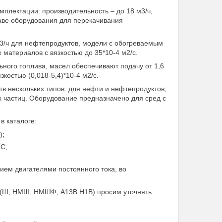
мплектации: производительность – до 18 м3/ч,
таве оборудования для перекачивания
м3/ч для нефтепродуктов, модели с обогреваемым
материалов с вязкостью до 35*10-4 м2/с.
ного топлива, масел обеспечивают подачу от 1,6
костью (0,018-5,4)*10-4 м2/с.
 нескольких типов: для нефти и нефтепродуктов,
х частиц. Оборудование предназначено для сред с
в каталоге:
);
0
С;
ем двигателями постоянного тока, во
а (Ш, НМШ, НМШФ, А13В Н1В) просим уточнять: