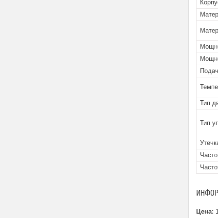
Корпу
Матер
Матер
Мощно
Мощно
Подач
Темпе
Тип д
Тип у
Утечк
Часто
Часто
ИНФОР
Цена:
1