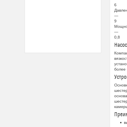
6
Давлен
—
9
Мощнос
—
0,8
Насо
Компа
вязкос
устано
более 
Устро
Основн
шестер
основа
шестер
камеры
Преим
в