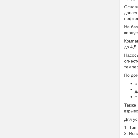
Основн
давлен
нефтеп
На баз
корпус
Компак
до 4,5
Насосы
огнест
темпер
По дог
с
д
с
Также 
взрыво
Для ус
1. Тип
2. Исп