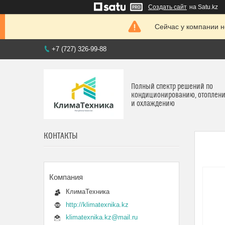
Создать сайт
на Satu.kz
Сейчас у компании н
+7 (727) 326-99-88
Полный спектр решений по
кондиционированию, отоплен
и охлаждению
КОНТАКТЫ
КлимаТехника
http://klimatexnika.kz
klimatexnika.kz@mail.ru