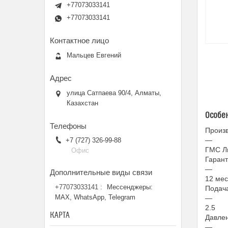
+77073033141
+77073033141
Мальцев Евгений
улица Сатпаева 90/4, Алматы,
Казахстан
Особе
Произ
—
+7 (727) 326-99-88
ГМС Л
Офис
Гаран
—
12 мес
+77073033141
Мессенджеры:
Подача
MAX, WhatsApp, Telegram
—
2.5
КАРТА
Давлен
—