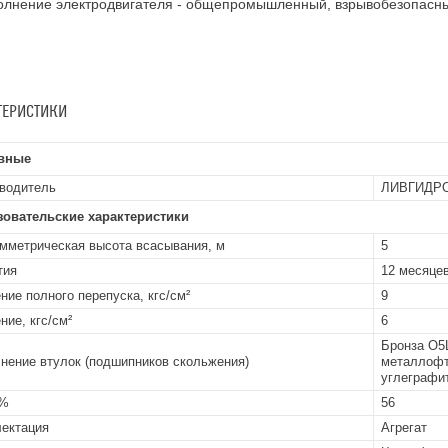
олнение электродвигателя - общепромышленный, взрывобезопасны
ТЕРИСТИКИ
вные
водитель
ЛИВГИДР
зовательские характеристики
мметрическая высота всасывания, м
5
тия
12 месяцев
ние полного перепуска, кгс/см²
9
ние, кгс/см²
6
Бронза О5
нение втулок (подшипников скольжения)
металлофт
углеграфит
 %
56
ектация
Агрегат