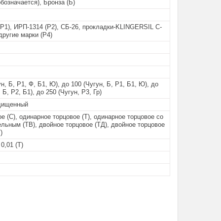
обозначается), Бронза (Б)
Р1), ИРП-1314 (Р2), СБ-26, прокладки-KLINGERSIL C-
 другие марки (Р4)
н, Б, Р1, Ф, Б1, Ю), до 100 (Чугун, Б, Р1, Б1, Ю), до
 Б, Р2, Б1), до 250 (Чугун, Р3, Гр)
щищенный
е (С), одинарное торцовое (Т), одинарное торцовое со
льным (ТВ), двойное торцовое (ТД), двойное торцовое
)
 0,01 (Т)