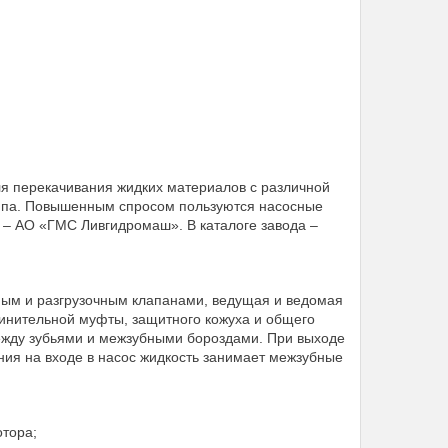
перекачивания жидких материалов с различной
типа. Повышенным спросом пользуются насосные
 – АО «ГМС Ливгидромаш». В каталоге завода –
ным и разгрузочным клапанами, ведущая и ведомая
единительной муфты, защитного кожуха и общего
ежду зубьями и межзубными бороздами. При выходе
ния на входе в насос жидкость занимает межзубные
отора;