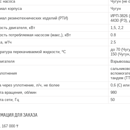
с насоса
Чугун (не 
иал корпуса
Чугун
ИРП-3826 (
иал резинотехнических изделий (РТИ)
4430 (Р3),
сть двигателя, кВт
1,5, 2,2
сть потребляемая насосом (макс,), кВт
0.8
а, м³/ч
2.5
до 70 (Чугу
ратура перекачиваемой жидкости, ºС
150 (Чугун,
вигателя
Взрывоза
сальниково
плотнения
вспомогате
тандем (ТТ
а через уплотнение, л/ч, не более
0,6 (С) или
та вращения, об/мин
980
та сети, Гц
50
МАЦИЯ ДЛЯ ЗАКАЗА
 167 000 ₸