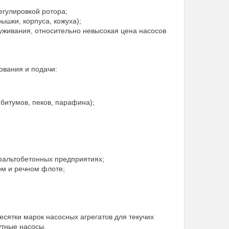
егулировкой ротора;
ышки, корпуса, кожуха);
служивания, относительно невысокая цена насосов
ования и подачи:
битумов, пеков, парафина);
фальтобетонных предприятиях;
ом и речном флоте;
ятки марок насосных агрегатов для текучих
утные насосы.