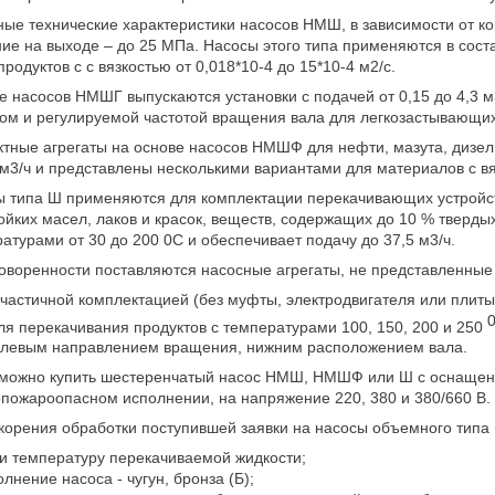
ые технические характеристики насосов НМШ, в зависимости от ко
ие на выходе – до 25 МПа. Насосы этого типа применяются в сос
родуктов с с вязкостью от 0,018*10-4 до 15*10-4 м2/с.
е насосов НМШГ выпускаются установки с подачей от 0,15 до 4,3 
ом и регулируемой частотой вращения вала для легкозастывающих 
тные агрегаты на основе насосов НМШФ для нефти, мазута, дизель
 м3/ч и представлены несколькими вариантами для материалов с вяз
 типа Ш применяются для комплектации перекачивающих устройств
ойких масел, лаков и красок, веществ, содержащих до 10 % тверды
атурами от 30 до 200 0С и обеспечивает подачу до 37,5 м3/ч.
оворенности поставляются насосные агрегаты, не представленные 
 частичной комплектацией (без муфты, электродвигателя или плиты
ля перекачивания продуктов с температурами 100, 150, 200 и 250
 левым направлением вращения, нижним расположением вала.
можно купить шестеренчатый насос НМШ, НМШФ или Ш с оснащени
пожароопасном исполнении, на напряжение 220, 380 и 380/660 В.
корения обработки поступившей заявки на насосы объемного тип
 и температуру перекачиваемой жидкости;
олнение насоса - чугун, бронза (Б);