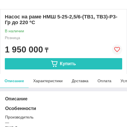
Насос на раме НMШ 5-25-2,5/6-(ТВ1, ТВ3)-Р3-
Гр до 220 ºС
В наличии
Розница
1 950 000
₸
Купить
Описание
Характеристики
Доставка
Оплата
Усл
Описание
Особенности
Производитель
—