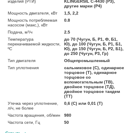
изделий (РТИ)
KLINGERSIL C-4430 (Р3),
другие марки (Р4)
Мощность двигателя, кВт
1,5, 2,2
Мощность потребляемая
0.8
насосом (макс,), кВт
Подача, м³/ч
2.5
Температура
до 70 (Чугун, Б, Р1, Ф, Б1,
перекачиваемой жидкости,
Ю), до 100 (Чугун, Б, Р1, Б1,
ºС
Ю), до 150 (Чугун, Б, Р2, Б1),
до 250 (Чугун, Р3, Гр)
Тип двигателя
Общепромышленный
Тип уплотнения
сальниковое (С), одинарное
торцовое (Т), одинарное
торцовое со
вспомогательным (ТВ),
двойное торцовое (ТД),
двойное торцовое тандем
(ТТ)
Утечка через уплотнение,
0,6 (С) или 0,01 (Т)
л/ч, не более
Частота вращения, об/мин
980
Частота сети, Гц
50