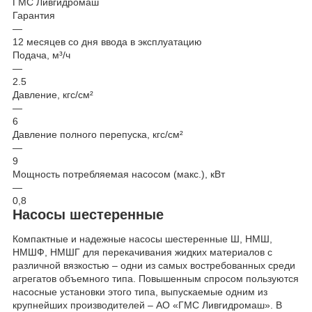
ГМС Ливгидромаш
Гарантия
—
12 месяцев со дня ввода в эксплуатацию
Подача, м³/ч
—
2.5
Давление, кгс/см²
—
6
Давление полного перепуска, кгс/см²
—
9
Мощность потребляемая насосом (макс.), кВт
—
0,8
Насосы шестеренные
Компактные и надежные насосы шестеренные Ш, НМШ,
НМШФ, НМШГ для перекачивания жидких материалов с
различной вязкостью – одни из самых востребованных среди
агрегатов объемного типа. Повышенным спросом пользуются
насосные установки этого типа, выпускаемые одним из
крупнейших производителей – АО «ГМС Ливгидромаш». В