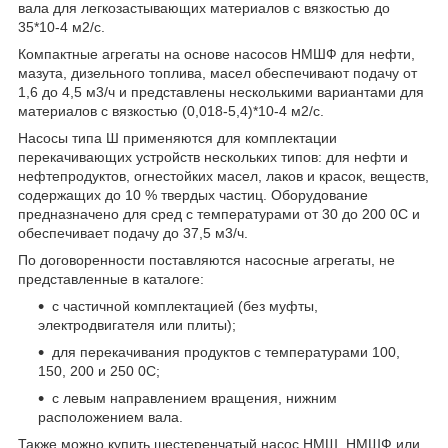
вала для легкозастывающих материалов с вязкостью до
35*10-4 м2/с.
Компактные агрегаты на основе насосов НМШФ для нефти,
мазута, дизельного топлива, масел обеспечивают подачу от
1,6 до 4,5 м3/ч и представлены несколькими вариантами для
материалов с вязкостью (0,018-5,4)*10-4 м2/с.
Насосы типа Ш применяются для комплектации
перекачивающих устройств нескольких типов: для нефти и
нефтепродуктов, огнестойких масел, лаков и красок, веществ,
содержащих до 10 % твердых частиц. Оборудование
предназначено для сред с температурами от 30 до 200 0С и
обеспечивает подачу до 37,5 м3/ч.
По договоренности поставляются насосные агрегаты, не
представленные в каталоге:
с частичной комплектацией (без муфты,
электродвигателя или плиты);
для перекачивания продуктов с температурами 100,
150, 200 и 250
0
С;
с левым направлением вращения, нижним
расположением вала.
Также можно купить шестеренчатый насос НМШ, НМШФ или