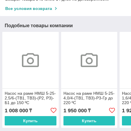
Все условия возврата
Подобные товары компании
Насос на раме НMШ 5-25-
Насос на раме НMШ 5-25-
Насо
2,5/6-(ТВ1, ТВ3)-(Р2, Р3)-
4,0/4-(ТВ1, ТВ3)-Р3-Гр до
1,6/
Б1 до 150 ºС
220 ºС
220 
1 008 000
1 950 000
1 9
₸
₸
Купить
Купить