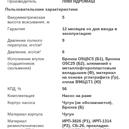
Производитель
ЛИВГИДРОМАШ
Пользовательские характеристики
Вакуумметрическая
5
высота всасывания, м
Гарантия
12 месяцев со дня ввода в
эксплуатацию
Давление полного
9
перепуска, кгс/см²
Давление, кгс/см²
6
Исполнение втулок
Бронза О5Ц5С5 (Б1), Бронза
(подшипников
О5С25 (Б2), алюминий с
скольжения)
металлофторопластовым
вкладышем (Ф), материал
на основе углеграфита (Гр),
сплав B96Ц1Т1 (Ю)
КПД, %
56
Комплектация
Насос на раме
Корпус насоса
Чугун (не обозначается),
Бронза (Б)
Материал корпуса
Чугун
Материал
ИРП-3826 (Р1), ИРП-1314
резинотехнических
(Р2), СБ-26, прокладки-