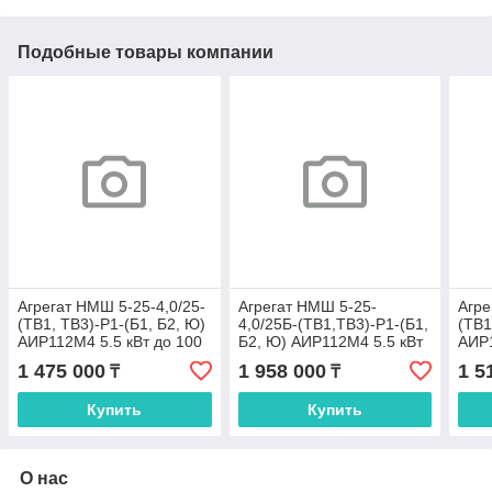
Подобные товары компании
Агрегат НMШ 5-25-4,0/25-
Агрегат НMШ 5-25-
Агре
(ТВ1, ТВ3)-Р1-(Б1, Б2, Ю)
4,0/25Б-(ТВ1,ТВ3)-Р1-(Б1,
(ТВ1
АИР112M4 5.5 кВт до 100
Б2, Ю) АИР112M4 5.5 кВт
АИР1
ºС
до 100 ºС
ºС
1 475 000
1 958 000
1 5
₸
₸
Купить
Купить
О нас