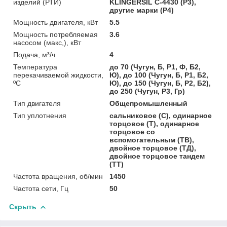
изделий (РТИ)
KLINGERSIL C-4430 (Р3),
другие марки (Р4)
Мощность двигателя, кВт
5.5
Мощность потребляемая
3.6
насосом (макс,), кВт
Подача, м³/ч
4
Температура
до 70 (Чугун, Б, Р1, Ф, Б2,
перекачиваемой жидкости,
Ю), до 100 (Чугун, Б, Р1, Б2,
ºС
Ю), до 150 (Чугун, Б, Р2, Б2),
до 250 (Чугун, Р3, Гр)
Тип двигателя
Общепромышленный
Тип уплотнения
сальниковое (С), одинарное
торцовое (Т), одинарное
торцовое со
вспомогательным (ТВ),
двойное торцовое (ТД),
двойное торцовое тандем
(ТТ)
Частота вращения, об/мин
1450
Частота сети, Гц
50
Скрыть