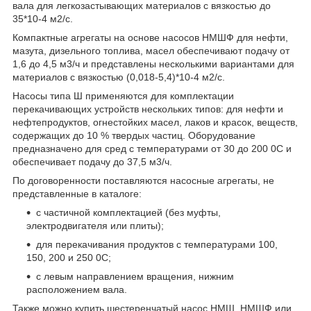
вала для легкозастывающих материалов с вязкостью до
35*10-4 м2/с.
Компактные агрегаты на основе насосов НМШФ для нефти,
мазута, дизельного топлива, масел обеспечивают подачу от
1,6 до 4,5 м3/ч и представлены несколькими вариантами для
материалов с вязкостью (0,018-5,4)*10-4 м2/с.
Насосы типа Ш применяются для комплектации
перекачивающих устройств нескольких типов: для нефти и
нефтепродуктов, огнестойких масел, лаков и красок, веществ,
содержащих до 10 % твердых частиц. Оборудование
предназначено для сред с температурами от 30 до 200 0С и
обеспечивает подачу до 37,5 м3/ч.
По договоренности поставляются насосные агрегаты, не
представленные в каталоге:
с частичной комплектацией (без муфты,
электродвигателя или плиты);
для перекачивания продуктов с температурами 100,
150, 200 и 250
0
С;
с левым направлением вращения, нижним
расположением вала.
Также можно купить шестеренчатый насос НМШ, НМШФ или