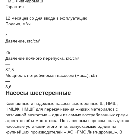
ГМС Ливгидромаш
Гарантия
—
12 месяцев со дня ввода в эксплуатацию
Подача, м³/ч
—
4
Давление, кгс/см²
—
25
Давление полного перепуска, кгс/см²
—
37,5
Мощность потребляемая насосом (макс.), кВт
—
3,6
Насосы шестеренные
Компактные и надежные насосы шестеренные Ш, НМШ,
НМШФ, НМШГ для перекачивания жидких материалов с
различной вязкостью – одни из самых востребованных среди
агрегатов объемного типа. Повышенным спросом пользуются
насосные установки этого типа, выпускаемые одним из
крупнейших производителей – АО «ГМС Ливгидромаш». В