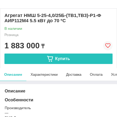
Агрегат НMШ 5-25-4,0/25Б-(ТВ1,ТВ3)-Р1-Ф
АИР112M4 5.5 кВт до 70 ºС
В наличии
Розница
1 883 000
₸
Купить
Описание
Характеристики
Доставка
Оплата
Усл
Описание
Особенности
Производитель
—