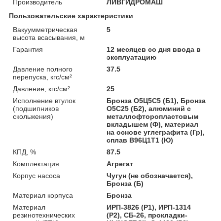
Производитель
ЛИВГИДРОМАШ
Пользовательские характеристики
Вакуумметрическая
5
высота всасывания, м
Гарантия
12 месяцев со дня ввода в
эксплуатацию
Давление полного
37.5
перепуска, кгс/см²
Давление, кгс/см²
25
Исполнение втулок
Бронза О5Ц5С5 (Б1), Бронза
(подшипников
О5С25 (Б2), алюминий с
скольжения)
металлофторопластовым
вкладышем (Ф), материал
на основе углеграфита (Гр),
сплав B96Ц1Т1 (Ю)
КПД, %
87.5
Комплектация
Агрегат
Корпус насоса
Чугун (не обозначается),
Бронза (Б)
Материал корпуса
Бронза
Материал
ИРП-3826 (Р1), ИРП-1314
резинотехнических
(Р2), СБ-26, прокладки-