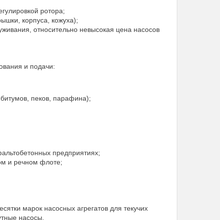
егулировкой ротора;
ышки, корпуса, кожуха);
служивания, относительно невысокая цена насосов
ования и подачи:
битумов, пеков, парафина);
фальтобетонных предприятиях;
ом и речном флоте;
ятки марок насосных агрегатов для текучих
утные насосы.