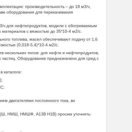
мплектации: производительность – до 18 м3/ч,
таве оборудования для перекачивания
м3/ч для нефтепродуктов, модели с обогреваемым
материалов с вязкостью до 35*10-4 м2/с.
ного топлива, масел обеспечивают подачу от 1,6
костью (0,018-5,4)*10-4 м2/с.
 нескольких типов: для нефти и нефтепродуктов,
х частиц. Оборудование предназначено для сред с
в каталоге:
);
0
С;
ем двигателями постоянного тока, во
а (Ш, НМШ, НМШФ, А13В Н1В) просим уточнять: