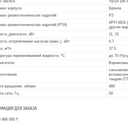
с насоса
Чугун (не 
иал корпуса
Бронза
иал резинотехнических изделий
Р3
ИРП-3826 (
иал резинотехнических изделий (РТИ)
другие мар
сть двигателя, кВт
11, 15
сть потребляемая насосом (макс,), кВт
6.7
а, м³/ч
37.5
ратура перекачиваемой жидкости, ºС
до 70 (Чуг
вигателя
Взрывоза
сальниково
плотнения
вспомогате
тандем (ТТ
та вращения, об/мин
980
та сети, Гц
50
МАЦИЯ ДЛЯ ЗАКАЗА
 866 000 ₸