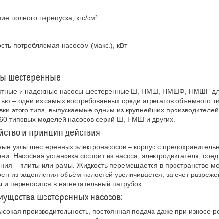
ие полного перепуска, кгс/см²
ть потребляемая насосом (макс.), кВт
сы шестеренные
ктные и надежные насосы шестеренные Ш, НМШ, НМШФ, НМШГ для 
тью – одни из самых востребованных среди агрегатов объемного 
вки этого типа, выпускаемые одним из крупнейших производителей
60 типовых моделей насосов серий Ш, НМШ и других.
йство и принцип действия
ые узлы шестеренных электронасосов – корпус с предохранитель
ни. Насосная установка состоит из насоса, электродвигателя, со
ния – плиты или рамы. Жидкость перемещается в пространстве м
ен из зацепления объём полостей увеличивается, за счет разреже
 и переносится в нагнетательный патрубок.
ущества шестеренных насосов:
ысокая производительность, постоянная подача даже при износе р