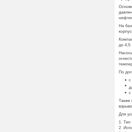
Основн
давлен
нефтеп
На баз
корпус
Компак
до 4,5
Насосы
огнест
темпер
По дог
с
д
с
Также 
взрыво
Для ус
1. Тип
2. Исп