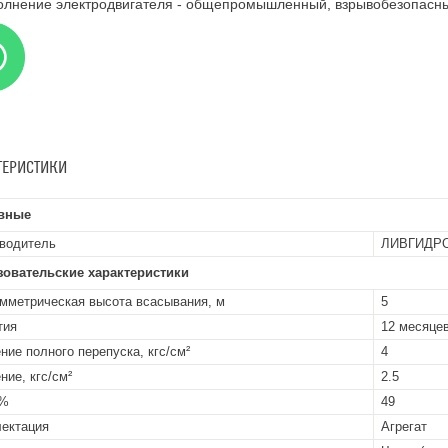
олнение электродвигателя - общепромышленный, взрывобезопасны
ТЕРИСТИКИ
вные
водитель
ЛИВГИДР
зовательские характеристики
мметрическая высота всасывания, м
5
тия
12 месяцев
ние полного перепуска, кгс/см²
4
ние, кгс/см²
2.5
 %
49
ектация
Агрегат