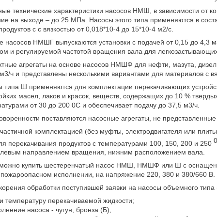
ые технические характеристики насосов НМШ, в зависимости от ко
ие на выходе – до 25 МПа. Насосы этого типа применяются в сос
родуктов с с вязкостью от 0,018*10-4 до 15*10-4 м2/с.
е насосов НМШГ выпускаются установки с подачей от 0,15 до 4,3 
ом и регулируемой частотой вращения вала для легкозастывающих 
тные агрегаты на основе насосов НМШФ для нефти, мазута, дизель
 м3/ч и представлены несколькими вариантами для материалов с вяз
 типа Ш применяются для комплектации перекачивающих устройств
ойких масел, лаков и красок, веществ, содержащих до 10 % тверды
атурами от 30 до 200 0С и обеспечивает подачу до 37,5 м3/ч.
оворенности поставляются насосные агрегаты, не представленные 
 частичной комплектацией (без муфты, электродвигателя или плиты
ля перекачивания продуктов с температурами 100, 150, 200 и 250
 левым направлением вращения, нижним расположением вала.
можно купить шестеренчатый насос НМШ, НМШФ или Ш с оснащени
пожароопасном исполнении, на напряжение 220, 380 и 380/660 В.
корения обработки поступившей заявки на насосы объемного тип
 и температуру перекачиваемой жидкости;
олнение насоса - чугун, бронза (Б);