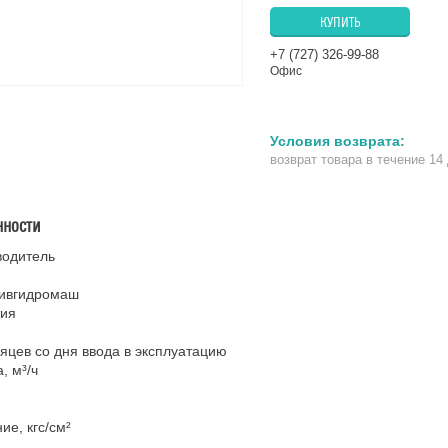
КУПИТЬ
+7 (727) 326-99-88
Офис
возврат товара в течение 14
нности
водитель
ивгидромаш
тия
яцев со дня ввода в эксплуатацию
, м³/ч
ие, кгс/см²