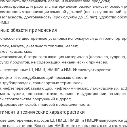
озможность перекачивать слабо- и высоковязкие продукты;
еренастройка для работы с материалами разной вязкости осевой р
озможность модернизации заменой деталей (осевых уплотнений, кр
езопасность, долговечность (срок службы до 15 лет), удобство об
 НМШ
вные области применения
онасосные шестеренные установки используются для транспортир
ефти, мазута, дизельного топлива, масел;
аков, красок, смол;
ысоковязких, быстро застывающих материалов (асфальта, гудрона, 
ругих продуктов, не содержащих механических примесей.
ы шестеренные Ш, НМШ, НМШГ и НМШФ эксплуатируются:
 нефте- и горнодобывающей промышленности;
а трубопроводах, транспортных терминалах;
а нефтеперерабатывающих, нефтехимических, лакокрасочных, ас
 металлургии, теплоэнергетике, машино- и судостроении, на морск
ри строительстве сооружений и дорог;
 фармацевтической, пищевой промышленности.
тимент и технические характеристики
ове шестеренных насосов Ш, НМШ, НМШГ и НМШФ выпускаются дес
тов разных типов. Вся серия НМШ может использоваться и как маз