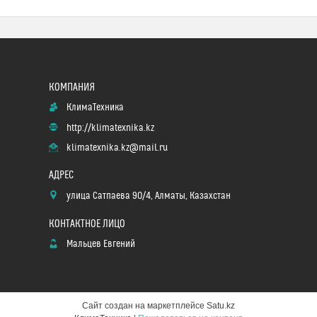
КлимаТехника
http://klimatexnika.kz
klimatexnika.kz@mail.ru
улица Сатпаева 90/4, Алматы, Казахстан
Мальцев Евгений
Сайт создан на маркетплейсе
Satu.kz