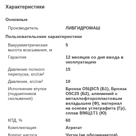
Характеристики
Основные
Производитель
ЛИВГИДРОМАШ
Пользовательские характеристики
Вакуумметрическая
5
высота всасывания, м
Гарантия
12 месяцев со дня ввода в
эксплуатацию
Давление полного
15
перепуска, кгс/см²
Давление, кгс/см²
10
Исполнение втулок
Бронза О5Ц5С5 (Б1), Бронза
(подшипников
О5С25 (Б2), алюминий с
скольжения)
металлофторопластовым
вкладышем (Ф), материал
на основе углеграфита (Гр),
сплав B96Ц1Т1 (Ю)
КПД, %
60
Комплектация
Агрегат
Корпус насоса
Чугун (не обозначается),