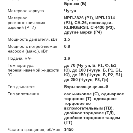
Бронза (Б)
Материал корпуса
Чугун
Материал
ИРП-3826 (Р1), ИРП-1314
резинотехнических
(Р2), СБ-26, прокладки-
изделий (РТИ)
KLINGERSIL C-4430 (Р3),
другие марки (Р4)
Мощность двигателя, кВт
1.5
Мощность потребляемая
0.8
насосом (макс,), кВт
Подача, м³/ч
1.6
Температура
до 70 (Чугун, Б, Р1, Ф, Б1,
перекачиваемой жидкости,
Ю), до 100 (Чугун, Б, Р1, Б1,
ºС
Ю), до 150 (Чугун, Б, Р2, Б1),
до 250 (Чугун, Р3, Гр)
Тип двигателя
Взрывозащищенный
Тип уплотнения
сальниковое (С), одинарное
торцовое (Т), одинарное
торцовое со
вспомогательным (ТВ),
двойное торцовое (ТД),
двойное торцовое тандем
(ТТ)
Частота вращения, об/мин
1450