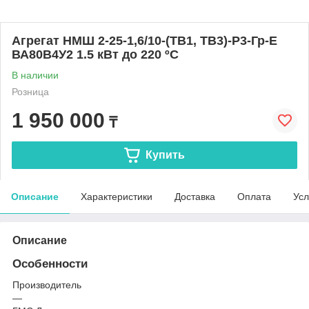
Агрегат НMШ 2-25-1,6/10-(ТВ1, ТВ3)-Р3-Гр-E
ВА80В4У2 1.5 кВт до 220 ºС
В наличии
Розница
1 950 000
₸
Купить
Описание
Характеристики
Доставка
Оплата
Усл
Описание
Особенности
Производитель
—