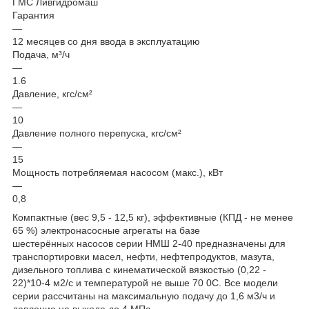
ГМС Ливгидромаш
Гарантия
—
12 месяцев со дня ввода в эксплуатацию
Подача, м³/ч
—
1.6
Давление, кгс/см²
—
10
Давление полного перепуска, кгс/см²
—
15
Мощность потребляемая насосом (макс.), кВт
—
0,8
Компактные (вес 9,5 - 12,5 кг), эффективные (КПД - не менее
65 %) электронасосные агрегаты на базе
шестерённых насосов серии НМШ 2-40 предназначены для
транспортировки масел, нефти, нефтепродуктов, мазута,
дизельного топлива с кинематической вязкостью (0,22 -
22)*10-4 м2/с и температурой не выше 70 0С. Все модели
серии рассчитаны на максимальную подачу до 1,6 м3/ч и
давление на выходе до 4 МПа.