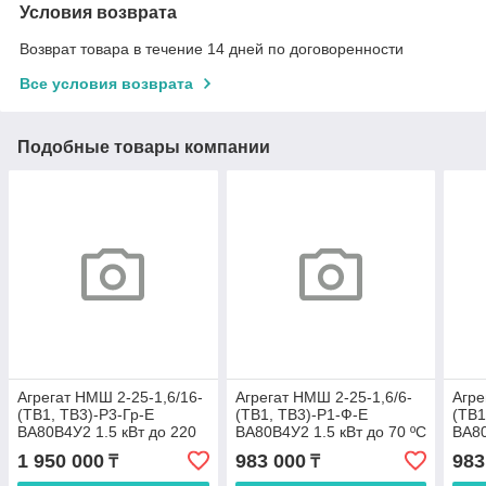
Условия возврата
Возврат товара в течение 14 дней по договоренности
Все условия возврата
Подобные товары компании
Агрегат НMШ 2-25-1,6/16-
Агрегат НMШ 2-25-1,6/6-
Агре
(ТВ1, ТВ3)-Р3-Гр-E
(ТВ1, ТВ3)-Р1-Ф-E
(ТВ1
ВА80В4У2 1.5 кВт до 220
ВА80В4У2 1.5 кВт до 70 ºС
ВА80
ºС
1 950 000
983 000
983
₸
₸