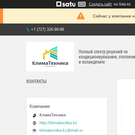
Создать сайт
на Satu.kz
Сейчас у компании н
+7 (727) 326-99-88
Полный спектр решений по
кондиционированию, отоплен
и охлаждению
КОНТАКТЫ
КлимаТехника
http://klimatexnika.kz
klimatexnika.kz@mail.ru