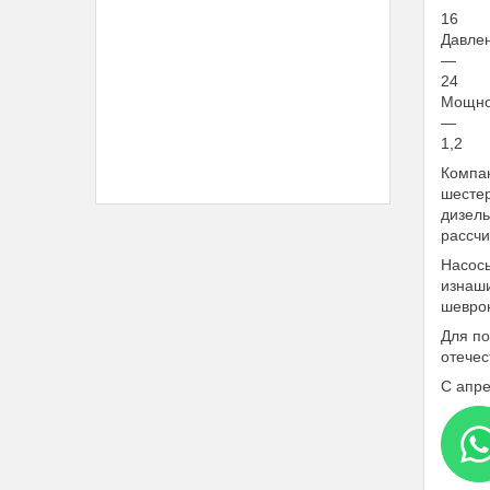
16
Давлен
—
24
Мощнос
—
1,2
Компак
шестер
дизель
рассчи
Насосы
изнаши
шеврон
Для по
отечес
С апре