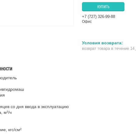
КУПИТЬ
+7 (727) 326-99-88
Офис
возврат товара в течение 14
нности
водитель
ивгидромаш
тия
яцев со дня ввода в эксплуатацию
, м³/ч
ие, кгс/см²