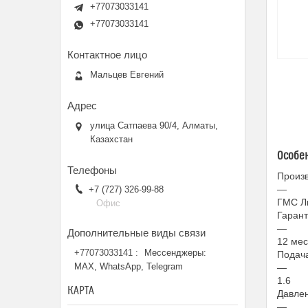
+77073033141
+77073033141
Мальцев Евгений
улица Сатпаева 90/4, Алматы,
Казахстан
Особе
Произ
—
+7 (727) 326-99-88
ГМС Л
Офис
Гаран
—
12 мес
+77073033141
Мессенджеры:
Подача
MAX, WhatsApp, Telegram
—
1.6
КАРТА
Давлен
—