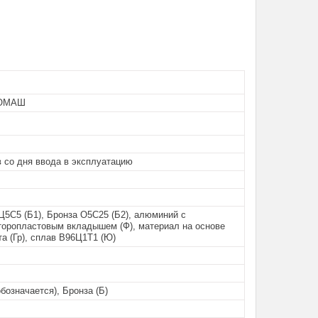
ОМАШ
 со дня ввода в эксплуатацию
Ц5С5 (Б1), Бронза О5С25 (Б2), алюминий с
оропластовым вкладышем (Ф), материал на основе
а (Гр), сплав B96Ц1Т1 (Ю)
обозначается), Бронза (Б)