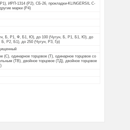
Р1), ИРП-1314 (Р2), СБ-26, прокладки-KLINGERSIL C-
 другие марки (Р4)
н, Б, Р1, Ф, Б1, Ю), до 100 (Чугун, Б, Р1, Б1, Ю), до
 Б, Р2, Б1), до 250 (Чугун, Р3, Гр)
щищенный
е (С), одинарное торцовое (Т), одинарное торцовое со
льным (ТВ), двойное торцовое (ТД), двойное торцовое
)