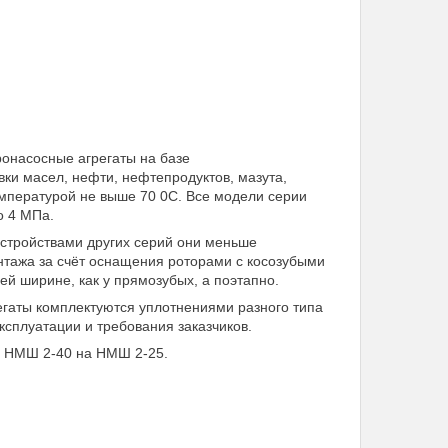
тронасосные агрегаты на базе
ки масел, нефти, нефтепродуктов, мазута,
температурой не выше 70 0С. Все модели серии
о 4 МПа.
стройствами других серий они меньше
нтажа за счёт оснащения роторами с косозубыми
й ширине, как у прямозубых, а поэтапно.
гаты комплектуются уплотнениями разного типа
ксплуатации и требования заказчиков.
ей НМШ 2-40 на НМШ 2-25.