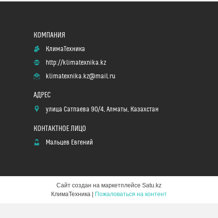
КлимаТехника
http://klimatexnika.kz
klimatexnika.kz@mail.ru
улица Сатпаева 90/4, Алматы, Казахстан
Мальцев Евгений
Сайт создан на маркетплейсе
Satu.kz
КлимаТехника |
Пожаловаться на контент