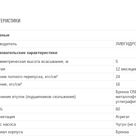
ТЕРИСТИКИ
вные
водитель
ЛИВГИДР
зовательские характеристики
мметрическая высота всасывания, м
5
тия
12 месяцев
ние полного перепуска, кгс/см²
24
ние, кгс/см²
16
Бронза О5
нение втулок (подшипников скольжения)
металлофт
углеграфит
 %
60
ектация
Агрегат
с насоса
Чугун (не 
иал корпуса
Бронза