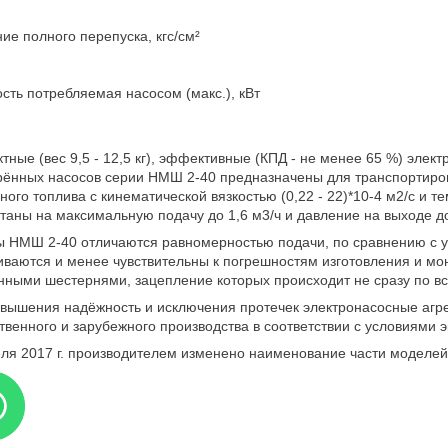
ие полного перепуска, кгс/см²
ть потребляемая насосом (макс.), кВт
тные (вес 9,5 - 12,5 кг), эффективные (КПД - не менее 65 %) элек
ённых насосов серии НМШ 2-40 предназначены для транспортиров
ного топлива с кинематической вязкостью (0,22 - 22)*10-4 м2/с и 
таны на максимальную подачу до 1,6 м3/ч и давление на выходе д
 НМШ 2-40 отличаются равномерностью подачи, по сравнению с у
ваются и менее чувствительны к погрешностям изготовления и мо
ными шестернями, зацепление которых происходит не сразу по все
вышения надёжность и исключения протечек электронасосные агре
твенного и зарубежного производства в соответствии с условиями э
ля 2017 г. производителем изменено наименование части модел