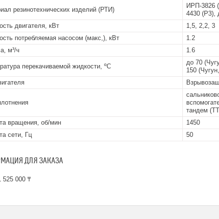
ИРП-3826 (
иал резинотехнических изделий (РТИ)
4430 (Р3),
сть двигателя, кВт
1,5, 2,2, 3
сть потребляемая насосом (макс,), кВт
1.2
а, м³/ч
1.6
до 70 (Чугу
ратура перекачиваемой жидкости, ºС
150 (Чугун,
вигателя
Взрывоза
сальниково
плотнения
вспомогате
тандем (ТТ
та вращения, об/мин
1450
та сети, Гц
50
МАЦИЯ ДЛЯ ЗАКАЗА
 525 000 ₸