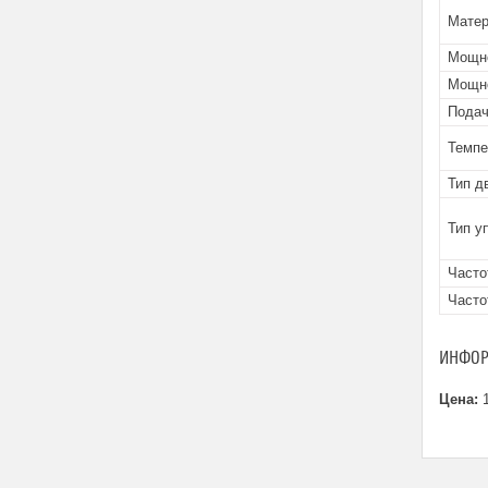
Матер
Мощно
Мощно
Подач
Темпе
Тип д
Тип у
Часто
Часто
ИНФОР
Цена:
1