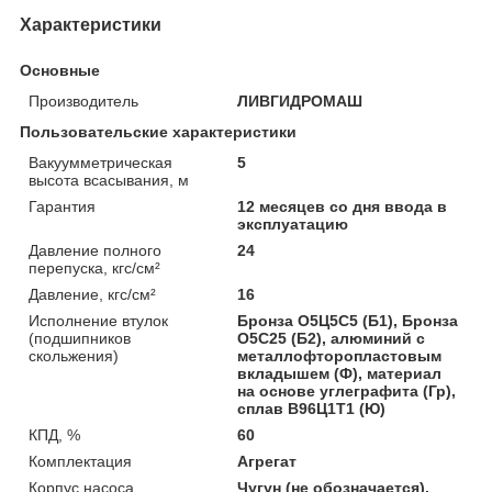
Характеристики
Основные
Производитель
ЛИВГИДРОМАШ
Пользовательские характеристики
Вакуумметрическая
5
высота всасывания, м
Гарантия
12 месяцев со дня ввода в
эксплуатацию
Давление полного
24
перепуска, кгс/см²
Давление, кгс/см²
16
Исполнение втулок
Бронза О5Ц5С5 (Б1), Бронза
(подшипников
О5С25 (Б2), алюминий с
скольжения)
металлофторопластовым
вкладышем (Ф), материал
на основе углеграфита (Гр),
сплав B96Ц1Т1 (Ю)
КПД, %
60
Комплектация
Агрегат
Корпус насоса
Чугун (не обозначается),