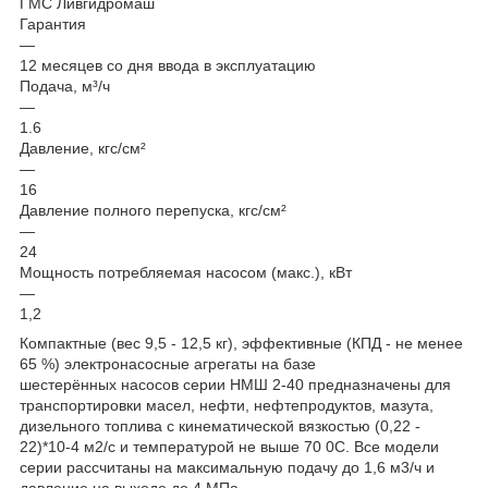
ГМС Ливгидромаш
Гарантия
—
12 месяцев со дня ввода в эксплуатацию
Подача, м³/ч
—
1.6
Давление, кгс/см²
—
16
Давление полного перепуска, кгс/см²
—
24
Мощность потребляемая насосом (макс.), кВт
—
1,2
Компактные (вес 9,5 - 12,5 кг), эффективные (КПД - не менее
65 %) электронасосные агрегаты на базе
шестерённых насосов серии НМШ 2-40 предназначены для
транспортировки масел, нефти, нефтепродуктов, мазута,
дизельного топлива с кинематической вязкостью (0,22 -
22)*10-4 м2/с и температурой не выше 70 0С. Все модели
серии рассчитаны на максимальную подачу до 1,6 м3/ч и
давление на выходе до 4 МПа.