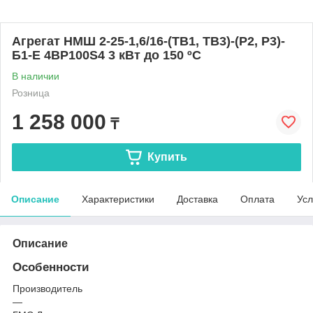
Агрегат НMШ 2-25-1,6/16-(ТВ1, ТВ3)-(Р2, Р3)-
Б1-E 4BP100S4 3 кВт до 150 ºС
В наличии
Розница
1 258 000
₸
Купить
Описание
Характеристики
Доставка
Оплата
Усл
Описание
Особенности
Производитель
—