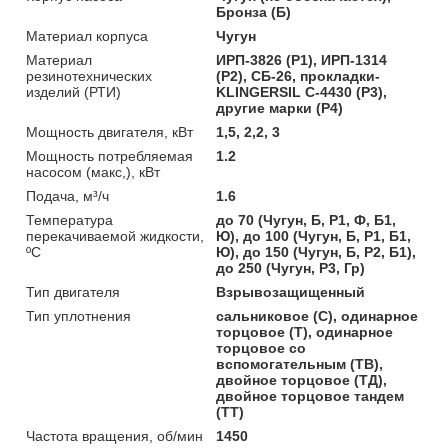
Бронза (Б)
Материал корпуса
Чугун
Материал
ИРП-3826 (Р1), ИРП-1314
резинотехнических
(Р2), СБ-26, прокладки-
изделий (РТИ)
KLINGERSIL C-4430 (Р3),
другие марки (Р4)
Мощность двигателя, кВт
1,5, 2,2, 3
Мощность потребляемая
1.2
насосом (макс,), кВт
Подача, м³/ч
1.6
Температура
до 70 (Чугун, Б, Р1, Ф, Б1,
перекачиваемой жидкости,
Ю), до 100 (Чугун, Б, Р1, Б1,
ºС
Ю), до 150 (Чугун, Б, Р2, Б1),
до 250 (Чугун, Р3, Гр)
Тип двигателя
Взрывозащищенный
Тип уплотнения
сальниковое (С), одинарное
торцовое (Т), одинарное
торцовое со
вспомогательным (ТВ),
двойное торцовое (ТД),
двойное торцовое тандем
(ТТ)
Частота вращения, об/мин
1450