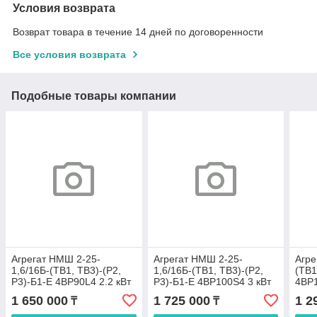
Условия возврата
Возврат товара в течение 14 дней по договоренности
Все условия возврата
Подобные товары компании
Агрегат НMШ 2-25-
Агрегат НMШ 2-25-
Агре
1,6/16Б-(ТВ1, ТВ3)-(Р2,
1,6/16Б-(ТВ1, ТВ3)-(Р2,
(ТВ1
Р3)-Б1-E 4BP90L4 2.2 кВт
Р3)-Б1-E 4BP100S4 3 кВт
4BP1
до 150 ºС
до 150 ºС
1 650 000
1 725 000
1 2
₸
₸