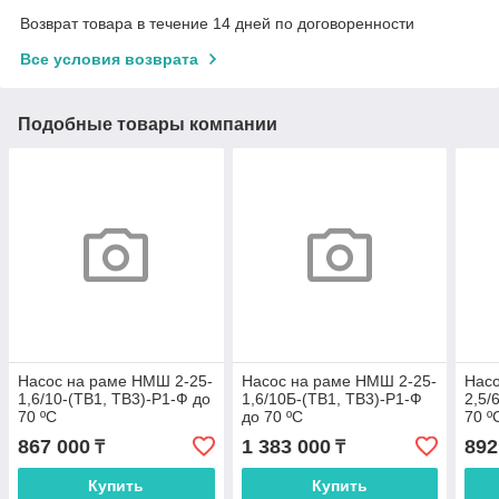
Возврат товара в течение 14 дней по договоренности
Все условия возврата
Подобные товары компании
Насос на раме НMШ 2-25-
Насос на раме НMШ 2-25-
Насо
1,6/10-(ТВ1, ТВ3)-Р1-Ф до
1,6/10Б-(ТВ1, ТВ3)-Р1-Ф
2,5/
70 ºС
до 70 ºС
70 º
867 000
1 383 000
892
₸
₸
Купить
Купить