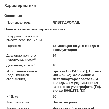
Характеристики
Основные
Производитель
ЛИВГИДРОМАШ
Пользовательские характеристики
Вакуумметрическая
5
высота всасывания, м
Гарантия
12 месяцев со дня ввода в
эксплуатацию
Давление полного
24
перепуска, кгс/см²
Давление, кгс/см²
16
Исполнение втулок
Бронза О5Ц5С5 (Б1), Бронза
(подшипников
О5С25 (Б2), алюминий с
скольжения)
металлофторопластовым
вкладышем (Ф), материал
на основе углеграфита (Гр),
сплав B96Ц1Т1 (Ю)
КПД, %
60
Комплектация
Насос на раме
Корпус насоса
Чугун (не обозначается),