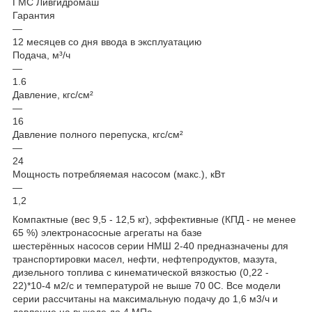
ГМС Ливгидромаш
Гарантия
—
12 месяцев со дня ввода в эксплуатацию
Подача, м³/ч
—
1.6
Давление, кгс/см²
—
16
Давление полного перепуска, кгс/см²
—
24
Мощность потребляемая насосом (макс.), кВт
—
1,2
Компактные (вес 9,5 - 12,5 кг), эффективные (КПД - не менее
65 %) электронасосные агрегаты на базе
шестерённых насосов серии НМШ 2-40 предназначены для
транспортировки масел, нефти, нефтепродуктов, мазута,
дизельного топлива с кинематической вязкостью (0,22 -
22)*10-4 м2/с и температурой не выше 70 0С. Все модели
серии рассчитаны на максимальную подачу до 1,6 м3/ч и
давление на выходе до 4 МПа.