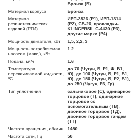
Бронза (Б)
Материал корпуса
Бронза
Материал
ИРП-3826 (Р1), ИРП-1314
резинотехнических
(Р2), СБ-26, прокладки-
изделий (РТИ)
KLINGERSIL C-4430 (Р3),
другие марки (Р4)
Мощность двигателя, кВт
1,5, 2,2, 3
Мощность потребляемая
1.2
насосом (макс,), кВт
Подача, м³/ч
1.6
Температура
до 70 (Чугун, Б, Р1, Ф, Б1,
перекачиваемой жидкости,
Ю), до 100 (Чугун, Б, Р1, Б1,
ºС
Ю), до 150 (Чугун, Б, Р2, Б1),
до 250 (Чугун, Р3, Гр)
Тип уплотнения
сальниковое (С), одинарное
торцовое (Т), одинарное
торцовое со
вспомогательным (ТВ),
двойное торцовое (ТД),
двойное торцовое тандем
(ТТ)
Частота вращения, об/мин
1450
Частота сети, Гц
50