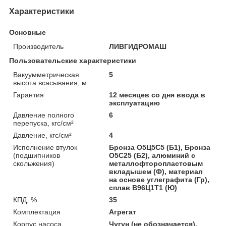
Характеристики
Основные
Производитель
ЛИВГИДРОМАШ
Пользовательские характеристики
Вакуумметрическая
5
высота всасывания, м
Гарантия
12 месяцев со дня ввода в
эксплуатацию
Давление полного
6
перепуска, кгс/см²
Давление, кгс/см²
4
Исполнение втулок
Бронза О5Ц5С5 (Б1), Бронза
(подшипников
О5С25 (Б2), алюминий с
скольжения)
металлофторопластовым
вкладышем (Ф), материал
на основе углеграфита (Гр),
сплав B96Ц1Т1 (Ю)
КПД, %
35
Комплектация
Агрегат
Корпус насоса
Чугун (не обозначается),