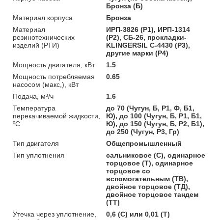
Бронза (Б)
Материал корпуса
Бронза
Материал
ИРП-3826 (Р1), ИРП-1314
резинотехнических
(Р2), СБ-26, прокладки-
изделий (РТИ)
KLINGERSIL C-4430 (Р3),
другие марки (Р4)
Мощность двигателя, кВт
1.5
Мощность потребляемая
0.65
насосом (макс,), кВт
Подача, м³/ч
1.6
Температура
до 70 (Чугун, Б, Р1, Ф, Б1,
перекачиваемой жидкости,
Ю), до 100 (Чугун, Б, Р1, Б1,
ºС
Ю), до 150 (Чугун, Б, Р2, Б1),
до 250 (Чугун, Р3, Гр)
Тип двигателя
Общепромышленный
Тип уплотнения
сальниковое (С), одинарное
торцовое (Т), одинарное
торцовое со
вспомогательным (ТВ),
двойное торцовое (ТД),
двойное торцовое тандем
(ТТ)
Утечка через уплотнение,
0,6 (С) или 0,01 (Т)