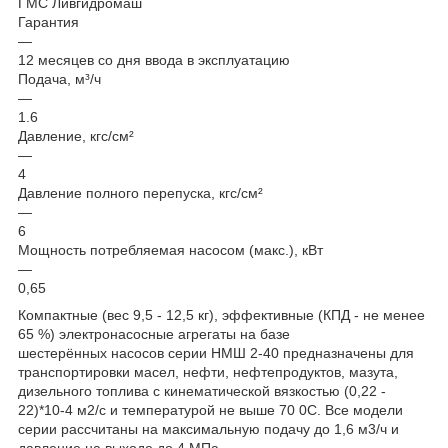
ГМС Ливгидромаш
Гарантия
—
12 месяцев со дня ввода в эксплуатацию
Подача, м³/ч
—
1.6
Давление, кгс/см²
—
4
Давление полного перепуска, кгс/см²
—
6
Мощность потребляемая насосом (макс.), кВт
—
0,65
Компактные (вес 9,5 - 12,5 кг), эффективные (КПД - не менее
65 %) электронасосные агрегаты на базе
шестерённых насосов серии НМШ 2-40 предназначены для
транспортировки масел, нефти, нефтепродуктов, мазута,
дизельного топлива с кинематической вязкостью (0,22 -
22)*10-4 м2/с и температурой не выше 70 0С. Все модели
серии рассчитаны на максимальную подачу до 1,6 м3/ч и
давление на выходе до 4 МПа.