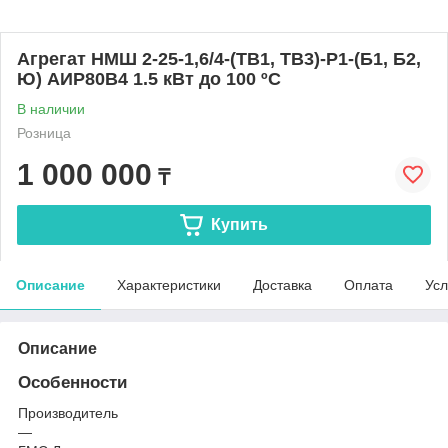
Агрегат НMШ 2-25-1,6/4-(ТВ1, ТВ3)-Р1-(Б1, Б2,
Ю) АИР80В4 1.5 кВт до 100 ºС
В наличии
Розница
1 000 000
₸
Купить
Описание
Характеристики
Доставка
Оплата
Усл
Описание
Особенности
Производитель
—