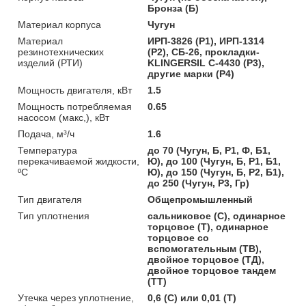
Бронза (Б)
Материал корпуса
Чугун
Материал
ИРП-3826 (Р1), ИРП-1314
резинотехнических
(Р2), СБ-26, прокладки-
изделий (РТИ)
KLINGERSIL C-4430 (Р3),
другие марки (Р4)
Мощность двигателя, кВт
1.5
Мощность потребляемая
0.65
насосом (макс,), кВт
Подача, м³/ч
1.6
Температура
до 70 (Чугун, Б, Р1, Ф, Б1,
перекачиваемой жидкости,
Ю), до 100 (Чугун, Б, Р1, Б1,
ºС
Ю), до 150 (Чугун, Б, Р2, Б1),
до 250 (Чугун, Р3, Гр)
Тип двигателя
Общепромышленный
Тип уплотнения
сальниковое (С), одинарное
торцовое (Т), одинарное
торцовое со
вспомогательным (ТВ),
двойное торцовое (ТД),
двойное торцовое тандем
(ТТ)
Утечка через уплотнение,
0,6 (С) или 0,01 (Т)