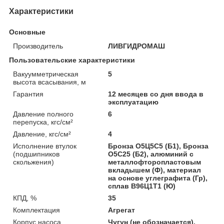
Характеристики
Основные
Производитель
ЛИВГИДРОМАШ
Пользовательские характеристики
Вакуумметрическая
5
высота всасывания, м
Гарантия
12 месяцев со дня ввода в
эксплуатацию
Давление полного
6
перепуска, кгс/см²
Давление, кгс/см²
4
Исполнение втулок
Бронза О5Ц5С5 (Б1), Бронза
(подшипников
О5С25 (Б2), алюминий с
скольжения)
металлофторопластовым
вкладышем (Ф), материал
на основе углеграфита (Гр),
сплав B96Ц1Т1 (Ю)
КПД, %
35
Комплектация
Агрегат
Корпус насоса
Чугун (не обозначается),