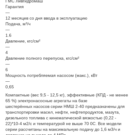
ГМС Ливгидромаш
Гарантия
—
12 месяцев со дня ввода в эксплуатацию
Подача, м³/ч
—
1.6
Давление, кгс/см²
—
4
Давление полного перепуска, кгс/см²
—
6
Мощность потребляемая насосом (макс.), кВт
—
0,65
Компактные (вес 9,5 - 12,5 кг), эффективные (КПД - не менее
65 %) электронасосные агрегаты на базе
шестерённых насосов серии НМШ 2-40 предназначены для
транспортировки масел, нефти, нефтепродуктов, мазута,
дизельного топлива с кинематической вязкостью (0,22 -
22)*10-4 м2/с и температурой не выше 70 0С. Все модели
серии рассчитаны на максимальную подачу до 1,6 м3/ч и
давление на выходе до 4 МПа.