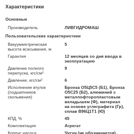
Характеристики
Основные
Производитель
ЛИВГИДРОМАШ
Пользовательские характеристики
Вакуумметрическая
5
высота всасывания, м
Гарантия
12 месяцев со дня ввода в
эксплуатацию
Давление полного
9
перепуска, кгс/см²
Давление, кгс/см²
6
Исполнение втулок
Бронза О5Ц5С5 (Б1), Бронза
(подшипников
О5С25 (Б2), алюминий с
скольжения)
металлофторопластовым
вкладышем (Ф), материал
на основе углеграфита (Гр),
сплав B96Ц1Т1 (Ю)
КПД, %
45
Комплектация
Агрегат
Корпус насоса
Чугун (не обозначается),