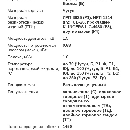
Бронза (Б)
Материал корпуса
Чугун
Материал
ИРП-3826 (Р1), ИРП-1314
резинотехнических
(Р2), СБ-26, прокладки-
изделий (РТИ)
KLINGERSIL C-4430 (Р3),
другие марки (Р4)
Мощность двигателя, кВт
1.5
Мощность потребляемая
0.68
насосом (макс,), кВт
Подача, м³/ч
1.6
Температура
до 70 (Чугун, Б, Р1, Ф, Б1,
перекачиваемой жидкости,
Ю), до 100 (Чугун, Б, Р1, Б1,
ºС
Ю), до 150 (Чугун, Б, Р2, Б1),
до 250 (Чугун, Р3, Гр)
Тип двигателя
Взрывозащищенный
Тип уплотнения
сальниковое (С), одинарное
торцовое (Т), одинарное
торцовое со
вспомогательным (ТВ),
двойное торцовое (ТД),
двойное торцовое тандем
(ТТ)
Частота вращения, об/мин
1450