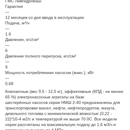
ГМС Ливгидромаш
Гарантия
—
12 месяцев со дня ввода в эксплуатацию
Подача, м³/ч
—
1.6
Давление, кгс/см²
—
6
Давление полного перепуска, кгс/см²
—
9
Мощность потребляемая насосом (макс.), кВт
—
0,68
Компактные (вес 9,5 - 12,5 кг), эффективные (КПД - не менее
65 %) электронасосные агрегаты на базе
шестерённых насосов серии НМШ 2-40 предназначены для
транспортировки масел, нефти, нефтепродуктов, мазута,
дизельного топлива с кинематической вязкостью (0,22 -
22)*10-4 м2/с и температурой не выше 70 0С. Все модели
серии рассчитаны на максимальную подачу до 1,6 м3/ч и
давление на выходе до 4 МПа.