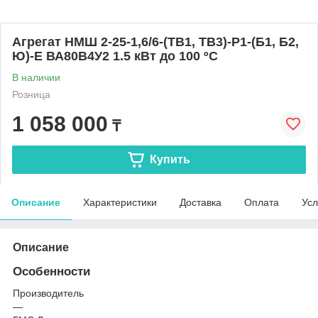
Агрегат НMШ 2-25-1,6/6-(ТВ1, ТВ3)-Р1-(Б1, Б2,
Ю)-E ВА80В4У2 1.5 кВт до 100 ºС
В наличии
Розница
1 058 000
₸
Купить
Описание
Характеристики
Доставка
Оплата
Усл
Описание
Особенности
Производитель
—