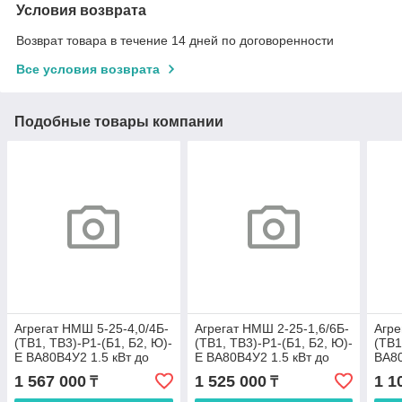
Условия возврата
Возврат товара в течение 14 дней по договоренности
Все условия возврата
Подобные товары компании
Агрегат НMШ 5-25-4,0/4Б-
Агрегат НMШ 2-25-1,6/6Б-
Агре
(ТВ1, ТВ3)-Р1-(Б1, Б2, Ю)-
(ТВ1, ТВ3)-Р1-(Б1, Б2, Ю)-
(ТВ1
E ВА80В4У2 1.5 кВт до
E ВА80В4У2 1.5 кВт до
ВА80
100 ºС
100 ºС
ºС
1 567 000
1 525 000
1 1
₸
₸