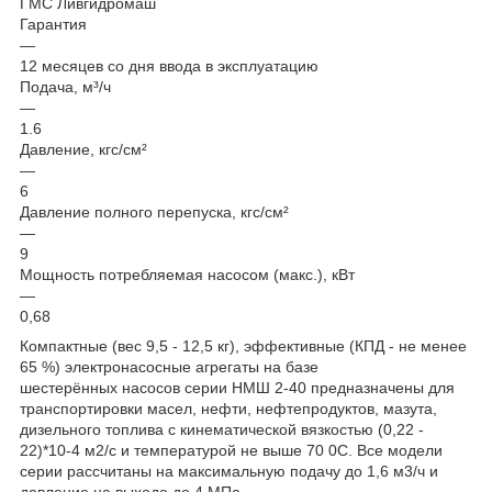
ГМС Ливгидромаш
Гарантия
—
12 месяцев со дня ввода в эксплуатацию
Подача, м³/ч
—
1.6
Давление, кгс/см²
—
6
Давление полного перепуска, кгс/см²
—
9
Мощность потребляемая насосом (макс.), кВт
—
0,68
Компактные (вес 9,5 - 12,5 кг), эффективные (КПД - не менее
65 %) электронасосные агрегаты на базе
шестерённых насосов серии НМШ 2-40 предназначены для
транспортировки масел, нефти, нефтепродуктов, мазута,
дизельного топлива с кинематической вязкостью (0,22 -
22)*10-4 м2/с и температурой не выше 70 0С. Все модели
серии рассчитаны на максимальную подачу до 1,6 м3/ч и
давление на выходе до 4 МПа.