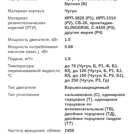
Бронза (Б)
Материал корпуса
Чугун
Материал
ИРП-3826 (Р1), ИРП-1314
резинотехнических
(Р2), СБ-26, прокладки-
изделий (РТИ)
KLINGERSIL C-4430 (Р3),
другие марки (Р4)
Мощность двигателя, кВт
1.5
Мощность потребляемая
0.68
насосом (макс,), кВт
Подача, м³/ч
1.6
Температура
до 70 (Чугун, Б, Р1, Ф, Б1,
перекачиваемой жидкости,
Ю), до 100 (Чугун, Б, Р1, Б1,
ºС
Ю), до 150 (Чугун, Б, Р2, Б1),
до 250 (Чугун, Р3, Гр)
Тип двигателя
Взрывозащищенный
Тип уплотнения
сальниковое (С), одинарное
торцовое (Т), одинарное
торцовое со
вспомогательным (ТВ),
двойное торцовое (ТД),
двойное торцовое тандем
(ТТ)
Частота вращения, об/мин
1450