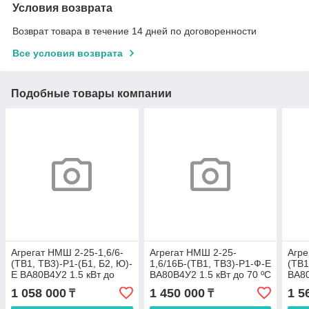
Условия возврата
Возврат товара в течение 14 дней по договоренности
Все условия возврата
Подобные товары компании
Агрегат НMШ 2-25-1,6/6-
Агрегат НMШ 2-25-
Агре
(ТВ1, ТВ3)-Р1-(Б1, Б2, Ю)-
1,6/16Б-(ТВ1, ТВ3)-Р1-Ф-E
(ТВ1
E ВА80В4У2 1.5 кВт до
ВА80В4У2 1.5 кВт до 70 ºС
ВА80
100 ºС
ºС
1 058 000
1 450 000
1 5
₸
₸