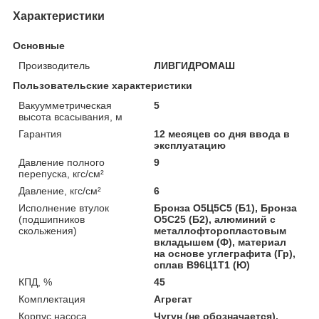
Характеристики
Основные
Производитель
ЛИВГИДРОМАШ
Пользовательские характеристики
Вакуумметрическая
5
высота всасывания, м
Гарантия
12 месяцев со дня ввода в
эксплуатацию
Давление полного
9
перепуска, кгс/см²
Давление, кгс/см²
6
Исполнение втулок
Бронза О5Ц5С5 (Б1), Бронза
(подшипников
О5С25 (Б2), алюминий с
скольжения)
металлофторопластовым
вкладышем (Ф), материал
на основе углеграфита (Гр),
сплав B96Ц1Т1 (Ю)
КПД, %
45
Комплектация
Агрегат
Корпус насоса
Чугун (не обозначается),