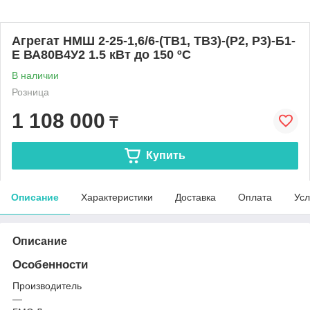
Агрегат НMШ 2-25-1,6/6-(ТВ1, ТВ3)-(Р2, Р3)-Б1-
E ВА80В4У2 1.5 кВт до 150 ºС
В наличии
Розница
1 108 000
₸
Купить
Описание
Характеристики
Доставка
Оплата
Усл
Описание
Особенности
Производитель
—