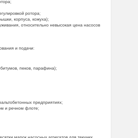
отора;
егулировкой ротора;
ышки, корпуса, кожуха);
служивания, относительно невысокая цена насосов
ования и подачи:
битумов, пеков, парафина);
фальтобетонных предприятиях;
ом и речном флоте;
ятки марок насосных агрегатов для текучих