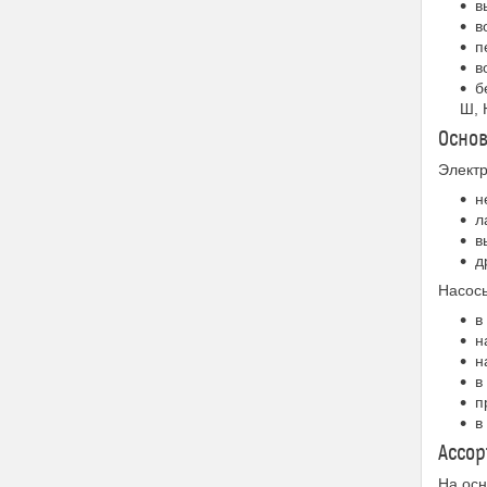
в
в
п
в
б
Ш,
Осно
Электр
н
л
в
д
Насос
в
н
н
в
п
в
Ассор
На осн