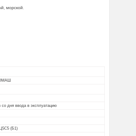
й, морской.
ОМАШ
 со дня ввода в эксплуатацию
Ц5С5 (Б1)