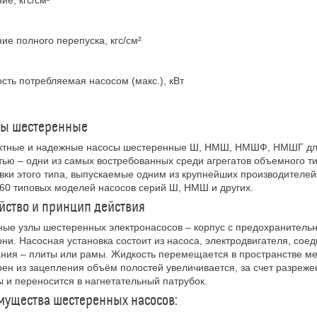
ие, кгс/см²
ие полного перепуска, кгс/см²
ть потребляемая насосом (макс.), кВт
сы шестеренные
ктные и надежные насосы шестеренные Ш, НМШ, НМШФ, НМШГ для 
тью – одни из самых востребованных среди агрегатов объемного 
вки этого типа, выпускаемые одним из крупнейших производителей
60 типовых моделей насосов серий Ш, НМШ и других.
йство и принцип действия
ые узлы шестеренных электронасосов – корпус с предохранитель
ни. Насосная установка состоит из насоса, электродвигателя, со
ния – плиты или рамы. Жидкость перемещается в пространстве м
ен из зацепления объём полостей увеличивается, за счет разреже
 и переносится в нагнетательный патрубок.
ущества шестеренных насосов: