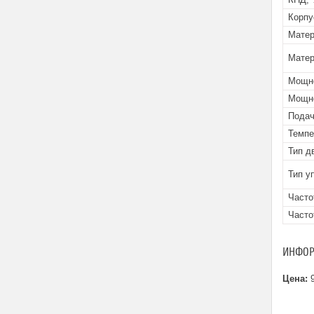
Корпу
Матер
Матер
Мощно
Мощно
Подач
Темпе
Тип д
Тип у
Часто
Часто
ИНФОР
Цена:
9