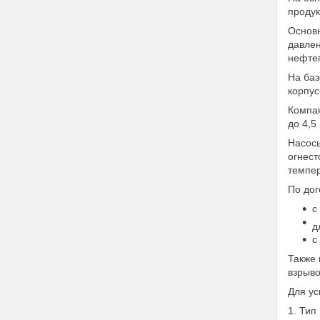
продук
Основн
давлен
нефтеп
На баз
корпус
Компак
до 4,5
Насосы
огнест
темпер
По дог
с
д
с
Также 
взрыво
Для ус
1. Тип