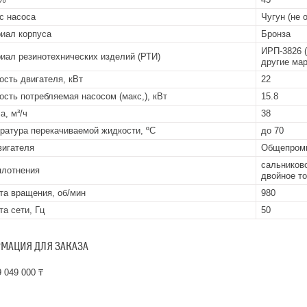
с насоса
Чугун (не 
иал корпуса
Бронза
ИРП-3826 (
иал резинотехнических изделий (РТИ)
другие мар
сть двигателя, кВт
22
сть потребляемая насосом (макс,), кВт
15.8
а, м³/ч
38
ратура перекачиваемой жидкости, ºС
до 70
вигателя
Общепром
сальниково
плотнения
двойное то
та вращения, об/мин
980
та сети, Гц
50
МАЦИЯ ДЛЯ ЗАКАЗА
 049 000 ₸