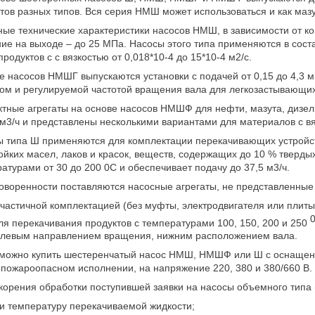
тов разных типов. Вся серия НМШ может использоваться и как маз
ые технические характеристики насосов НМШ, в зависимости от ко
ие на выходе – до 25 МПа. Насосы этого типа применяются в сос
родуктов с с вязкостью от 0,018*10-4 до 15*10-4 м2/с.
е насосов НМШГ выпускаются установки с подачей от 0,15 до 4,3 
ом и регулируемой частотой вращения вала для легкозастывающих 
тные агрегаты на основе насосов НМШФ для нефти, мазута, дизель
 м3/ч и представлены несколькими вариантами для материалов с вяз
 типа Ш применяются для комплектации перекачивающих устройств
ойких масел, лаков и красок, веществ, содержащих до 10 % тверды
атурами от 30 до 200 0С и обеспечивает подачу до 37,5 м3/ч.
оворенности поставляются насосные агрегаты, не представленные 
 частичной комплектацией (без муфты, электродвигателя или плиты
ля перекачивания продуктов с температурами 100, 150, 200 и 250
 левым направлением вращения, нижним расположением вала.
можно купить шестеренчатый насос НМШ, НМШФ или Ш с оснащени
пожароопасном исполнении, на напряжение 220, 380 и 380/660 В.
корения обработки поступившей заявки на насосы объемного тип
 и температуру перекачиваемой жидкости;