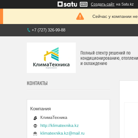
Создать сайт
на Satu.kz
Сейчас у компании не
+7 (727) 326-99-88
Полный спектр решений по
кондиционированию, отоплен
и охлаждению
КОНТАКТЫ
КлимаТехника
http://klimatexnika.kz
klimatexnika.kz@mail.ru