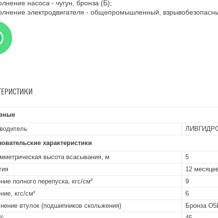
олнение насоса - чугун, бронза (Б);
олнение электродвигателя - общепромышленный, взрывобезопасны
ТЕРИСТИКИ
вные
водитель
ЛИВГИДР
зовательские характеристики
мметрическая высота всасывания, м
5
тия
12 месяцев
ние полного перепуска, кгс/см²
9
ние, кгс/см²
6
нение втулок (подшипников скольжения)
Бронза О5
 %
45