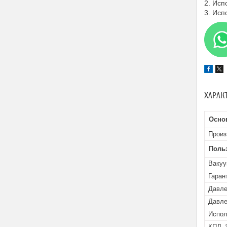
2. Исп
3. Исп
ХАРАК
Осно
Произ
Поль
Вакуу
Гаран
Давле
Давле
Испол
КПД,