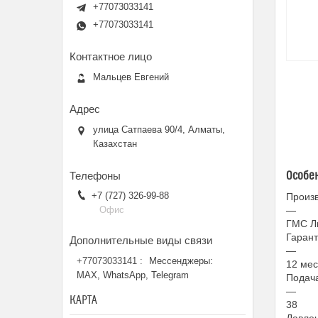
+77073033141
+77073033141
Мальцев Евгений
улица Сатпаева 90/4, Алматы,
Казахстан
Особе
+7 (727) 326-99-88
Произ
—
Офис
ГМС Л
Гаран
—
+77073033141
Мессенджеры:
12 мес
MAX, WhatsApp, Telegram
Подача
—
КАРТА
38