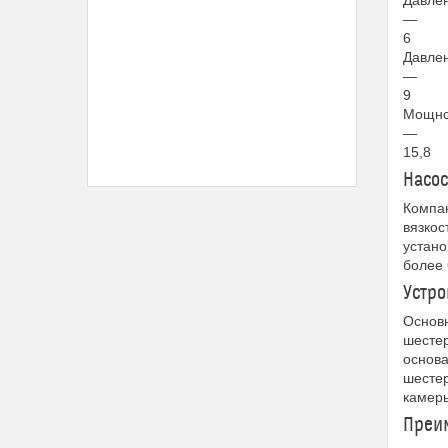
Давлен
—
6
Давлен
—
9
Мощнос
—
15,8
Насо
Компа
вязкос
устано
более 
Устро
Основн
шестер
основа
шестер
камеры
Преим