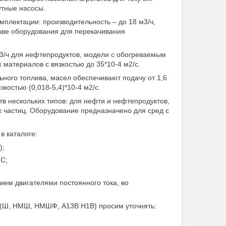
утные насосы.
мплектации: производительность – до 18 м3/ч,
таве оборудования для перекачивания
м3/ч для нефтепродуктов, модели с обогреваемым
материалов с вязкостью до 35*10-4 м2/с.
ного топлива, масел обеспечивают подачу от 1,6
костью (0,018-5,4)*10-4 м2/с.
 нескольких типов: для нефти и нефтепродуктов,
х частиц. Оборудование предназначено для сред с
в каталоге:
);
0
С;
ем двигателями постоянного тока, во
а (Ш, НМШ, НМШФ, А13В Н1В) просим уточнять: