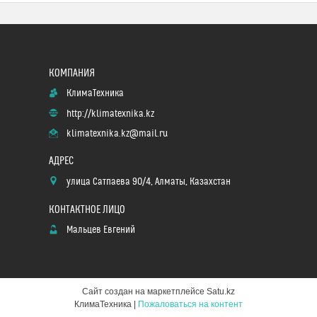
КлимаТехника
http://klimatexnika.kz
klimatexnika.kz@mail.ru
улица Сатпаева 90/4, Алматы, Казахстан
Мальцев Евгений
Сайт создан на маркетплейсе
Satu.kz
КлимаТехника |
Пожаловаться на контент