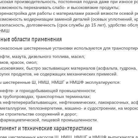
ысокая производительность, постоянная подача даже при износе р
озможность перекачивать слабо- и высоковязкие продукты;
еренастройка для работы с материалами разной вязкости осевой р
озможность модернизации заменой деталей (осевых уплотнений, кр
езопасность, долговечность (срок службы до 15 лет), удобство об
 НМШ
вные области применения
онасосные шестеренные установки используются для транспортир
ефти, мазута, дизельного топлива, масел;
аков, красок, смол;
ысоковязких, быстро застывающих материалов (асфальта, гудрона, 
ругих продуктов, не содержащих механических примесей.
ы шестеренные Ш, НМШ, НМШГ и НМШФ эксплуатируются:
 нефте- и горнодобывающей промышленности;
а трубопроводах, транспортных терминалах;
а нефтеперерабатывающих, нефтехимических, лакокрасочных, ас
 металлургии, теплоэнергетике, машино- и судостроении, на морск
ри строительстве сооружений и дорог;
 фармацевтической, пищевой промышленности.
тимент и технические характеристики
ове шестеренных насосов Ш, НМШ, НМШГ и НМШФ выпускаются дес