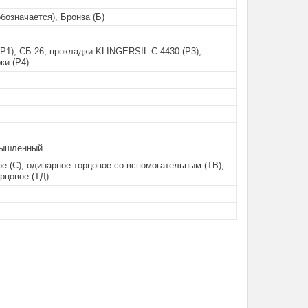
обозначается), Бронза (Б)
Р1), СБ-26, прокладки-KLINGERSIL C-4430 (Р3),
ки (Р4)
ышленный
е (С), одинарное торцовое со вспомогательным (ТВ),
рцовое (ТД)