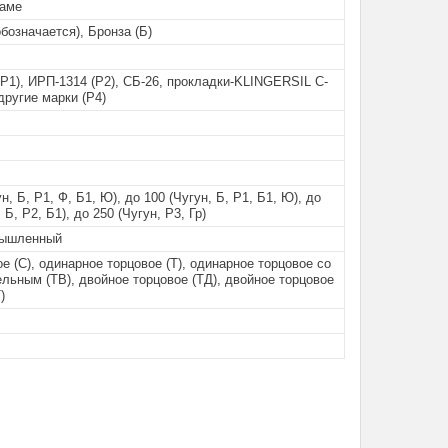
раме
обозначается), Бронза (Б)
Р1), ИРП-1314 (Р2), СБ-26, прокладки-KLINGERSIL C-
 другие марки (Р4)
н, Б, Р1, Ф, Б1, Ю), до 100 (Чугун, Б, Р1, Б1, Ю), до
 Б, Р2, Б1), до 250 (Чугун, Р3, Гр)
ышленный
е (С), одинарное торцовое (Т), одинарное торцовое со
льным (ТВ), двойное торцовое (ТД), двойное торцовое
)