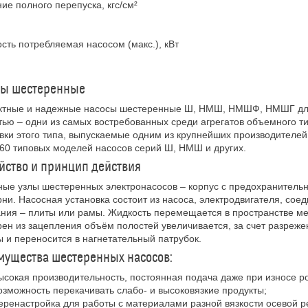
ие полного перепуска, кгс/см²
ть потребляемая насосом (макс.), кВт
сы шестеренные
ктные и надежные насосы шестеренные Ш, НМШ, НМШФ, НМШГ для 
тью – одни из самых востребованных среди агрегатов объемного 
вки этого типа, выпускаемые одним из крупнейших производителей
60 типовых моделей насосов серий Ш, НМШ и других.
йство и принцип действия
ые узлы шестеренных электронасосов – корпус с предохранитель
ни. Насосная установка состоит из насоса, электродвигателя, со
ния – плиты или рамы. Жидкость перемещается в пространстве м
ен из зацепления объём полостей увеличивается, за счет разреже
 и переносится в нагнетательный патрубок.
ущества шестеренных насосов:
ысокая производительность, постоянная подача даже при износе р
озможность перекачивать слабо- и высоковязкие продукты;
еренастройка для работы с материалами разной вязкости осевой р