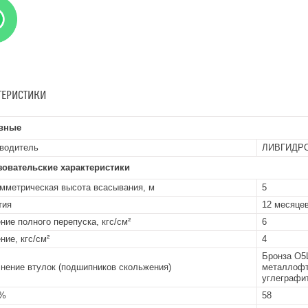
ТЕРИСТИКИ
вные
водитель
ЛИВГИДР
зовательские характеристики
мметрическая высота всасывания, м
5
тия
12 месяцев
ние полного перепуска, кгс/см²
6
ние, кгс/см²
4
Бронза О5
нение втулок (подшипников скольжения)
металлофт
углеграфит
 %
58