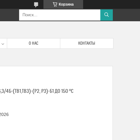
Корзина
О НАС
КОНТАКТЫ
/4Б-(ТВ1,ТВ3)-(Р2, Р3)-Б1 ДО 150 ºС
 2026