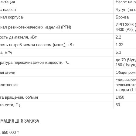
ектация
Насос на 
с насоса
Чугун (не 
иал корпуса
Бронза
ИРП-3826 (
иал резинотехнических изделий (РТИ)
4430 (Р3),
сть двигателя, кВт
2.2
сть потребляемая насосом (макс,), кВт
1.32
а, м³/ч
6.3
до 70 (Чугу
ратура перекачиваемой жидкости, ºС
150 (Чугун,
вигателя
Общепром
сальниково
плотнения
вспомогате
тандем (ТТ
та вращения, об/мин
1450
та сети, Гц
50
МАЦИЯ ДЛЯ ЗАКАЗА
 650 000 ₸