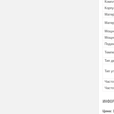
Компл
Корпу
Матер
Матер
Мощно
Мощно
Подач
Темпе
Тип д
Тип у
Часто
Часто
ИНФОР
Цена:
1