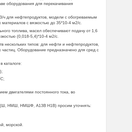
таве оборудования для перекачивания
м3/ч для нефтепродуктов, модели с обогреваемым
материалов с вязкостью до 35*10-4 м2/с.
ного топлива, масел обеспечивают подачу от 1,6
костью (0,018-5,4)*10-4 м2/с.
 нескольких типов: для нефти и нефтепродуктов,
х частиц. Оборудование предназначено для сред с
в каталоге:
);
0
С;
ем двигателями постоянного тока, во
а (Ш, НМШ, НМШФ, А13В Н1В) просим уточнять:
й, морской.