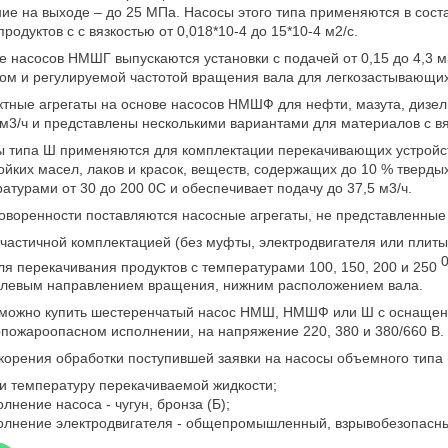
ие на выходе – до 25 МПа. Насосы этого типа применяются в сос
родуктов с с вязкостью от 0,018*10-4 до 15*10-4 м2/с.
е насосов НМШГ выпускаются установки с подачей от 0,15 до 4,3 
ом и регулируемой частотой вращения вала для легкозастывающих 
тные агрегаты на основе насосов НМШФ для нефти, мазута, дизель
 м3/ч и представлены несколькими вариантами для материалов с вяз
 типа Ш применяются для комплектации перекачивающих устройств
ойких масел, лаков и красок, веществ, содержащих до 10 % тверды
атурами от 30 до 200 0С и обеспечивает подачу до 37,5 м3/ч.
оворенности поставляются насосные агрегаты, не представленные 
 частичной комплектацией (без муфты, электродвигателя или плиты
ля перекачивания продуктов с температурами 100, 150, 200 и 250
 левым направлением вращения, нижним расположением вала.
можно купить шестеренчатый насос НМШ, НМШФ или Ш с оснащени
пожароопасном исполнении, на напряжение 220, 380 и 380/660 В.
корения обработки поступившей заявки на насосы объемного тип
 и температуру перекачиваемой жидкости;
олнение насоса - чугун, бронза (Б);
олнение электродвигателя - общепромышленный, взрывобезопасны