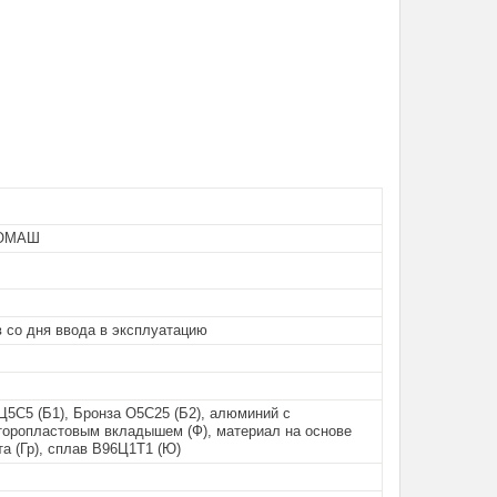
ОМАШ
 со дня ввода в эксплуатацию
Ц5С5 (Б1), Бронза О5С25 (Б2), алюминий с
оропластовым вкладышем (Ф), материал на основе
а (Гр), сплав B96Ц1Т1 (Ю)