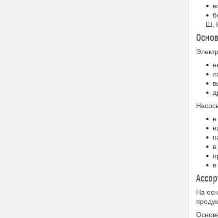
в
б
Ш,
Осно
Электр
н
л
в
д
Насос
в
н
н
в
п
в
Ассор
На осн
продук
Основн