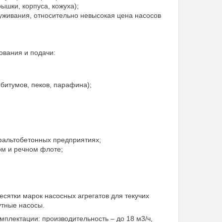
ышки, корпуса, кожуха);
служивания, относительно невысокая цена насосов
ования и подачи:
битумов, пеков, парафина);
фальтобетонных предприятиях;
ом и речном флоте;
ятки марок насосных агрегатов для текучих
утные насосы.
мплектации: производительность – до 18 м3/ч,