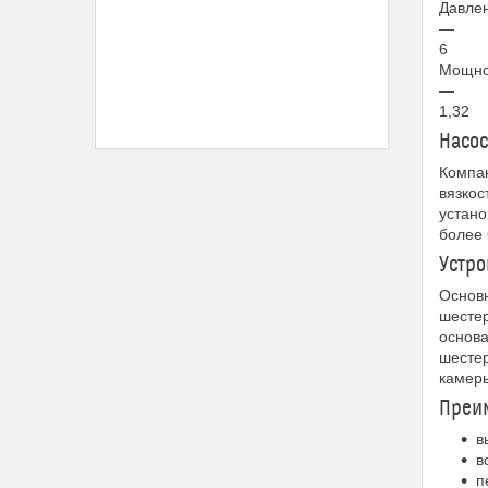
Давлен
—
6
Мощнос
—
1,32
Насо
Компа
вязкос
устано
более 
Устро
Основн
шестер
основа
шестер
камеры
Преим
в
в
п