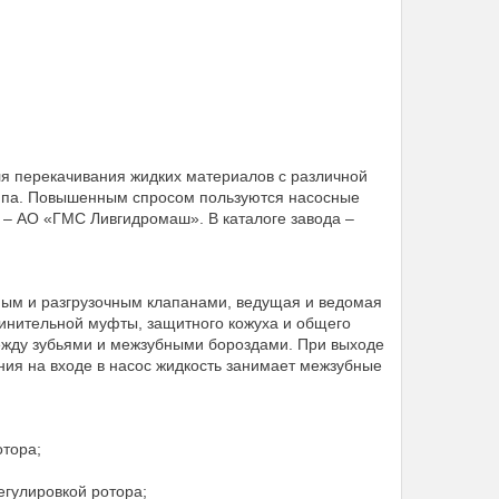
перекачивания жидких материалов с различной
типа. Повышенным спросом пользуются насосные
 – АО «ГМС Ливгидромаш». В каталоге завода –
ным и разгрузочным клапанами, ведущая и ведомая
единительной муфты, защитного кожуха и общего
ежду зубьями и межзубными бороздами. При выходе
ния на входе в насос жидкость занимает межзубные
отора;
егулировкой ротора;