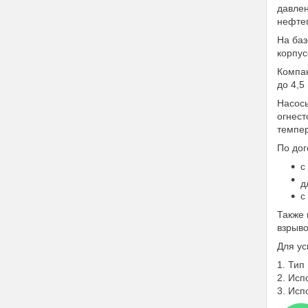
давлен
нефтеп
На баз
корпус
Компак
до 4,5
Насосы
огнест
темпер
По дог
с
д
с
Также 
взрыво
Для ус
1. Тип
2. Исп
3. Исп