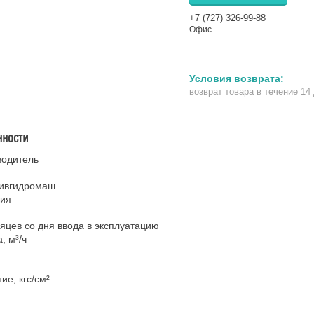
+7 (727) 326-99-88
Офис
возврат товара в течение 14
нности
водитель
ивгидромаш
тия
яцев со дня ввода в эксплуатацию
, м³/ч
ие, кгс/см²