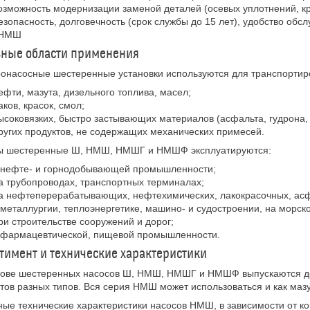
озможность модернизации заменой деталей (осевых уплотнений, кр
езопасность, долговечность (срок службы до 15 лет), удобство об
 НМШ
вные области применения
онасосные шестеренные установки используются для транспортир
ефти, мазута, дизельного топлива, масел;
аков, красок, смол;
ысоковязких, быстро застывающих материалов (асфальта, гудрона, 
ругих продуктов, не содержащих механических примесей.
ы шестеренные Ш, НМШ, НМШГ и НМШФ эксплуатируются:
 нефте- и горнодобывающей промышленности;
а трубопроводах, транспортных терминалах;
а нефтеперерабатывающих, нефтехимических, лакокрасочных, ас
 металлургии, теплоэнергетике, машино- и судостроении, на морск
ри строительстве сооружений и дорог;
 фармацевтической, пищевой промышленности.
тимент и технические характеристики
ове шестеренных насосов Ш, НМШ, НМШГ и НМШФ выпускаются дес
тов разных типов. Вся серия НМШ может использоваться и как маз
ые технические характеристики насосов НМШ, в зависимости от ко