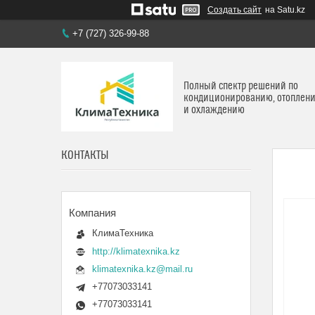
Создать сайт
на Satu.kz
+7 (727) 326-99-88
Полный спектр решений по
кондиционированию, отоплен
и охлаждению
КОНТАКТЫ
КлимаТехника
http://klimatexnika.kz
klimatexnika.kz@mail.ru
+77073033141
+77073033141