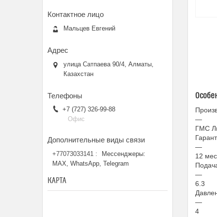
Мальцев Евгений
улица Сатпаева 90/4, Алматы,
Казахстан
Особе
+7 (727) 326-99-88
Произ
—
Офис
ГМС Л
Гаран
—
+77073033141
Мессенджеры:
12 мес
MAX, WhatsApp, Telegram
Подача
—
КАРТА
6.3
Давлен
—
4