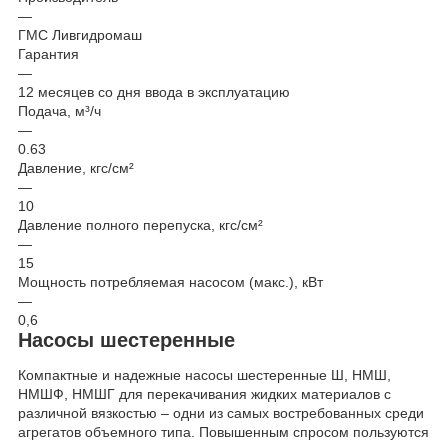
—
ГМС Ливгидромаш
Гарантия
—
12 месяцев со дня ввода в эксплуатацию
Подача, м³/ч
—
0.63
Давление, кгс/см²
—
10
Давление полного перепуска, кгс/см²
—
15
Мощность потребляемая насосом (макс.), кВт
—
0,6
Насосы шестеренные
Компактные и надежные насосы шестеренные Ш, НМШ,
НМШФ, НМШГ для перекачивания жидких материалов с
различной вязкостью – одни из самых востребованных среди
агрегатов объемного типа. Повышенным спросом пользуются