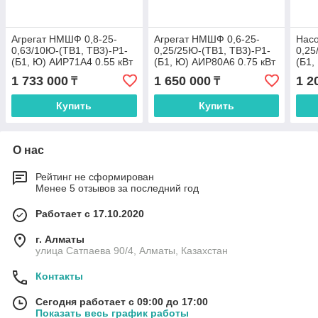
Агрегат НМШФ 0,8-25-
Агрегат НМШФ 0,6-25-
Нас
0,63/10Ю-(ТВ1, ТВ3)-Р1-
0,25/25Ю-(ТВ1, ТВ3)-Р1-
0,25
(Б1, Ю) АИР71А4 0.55 кВт
(Б1, Ю) АИР80А6 0.75 кВт
(Б1,
до 90 ºС
до 90 ºС
1 733 000
1 650 000
1 2
₸
₸
Купить
Купить
О нас
Рейтинг не сформирован
Менее 5 отзывов за последний год
Работает с 17.10.2020
г. Алматы
улица Сатпаева 90/4, Алматы, Казахстан
Контакты
Сегодня работает с 09:00 до 17:00
Показать весь график работы