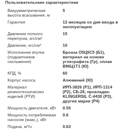
Пользовательские характеристики
Вакуумметрическая
5
высота всасывания, м
Гарантия
12 месяцев со дня ввода в
эксплуатацию
Давление полного
15
перепуска, кгс/см²
Давление, кгс/см²
10
Исполнение втулок
Бронза О5Ц5С5 (Б1),
(подшипников
материал на основе
скольжения)
углеграфита (Гр), сплав
B96Ц1Т1 (Ю)
КПД, %
60
Корпус насоса
Алюминий (Ю)
Материал
ИРП-3826 (Р1), ИРП-1314
резинотехнических
(Р2), СБ-26, прокладки-
изделий (РТИ)
KLINGERSIL C-4430 (Р3),
другие марки (Р4)
Мощность двигателя, кВт
0.55
Мощность потребляемая
0.6
насосом (макс,), кВт
Подача, м³/ч
0.63