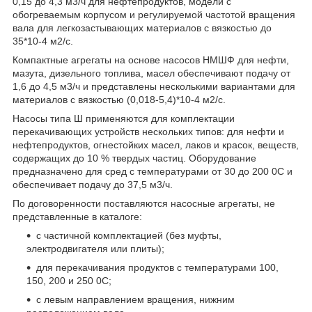
0,15 до 4,3 м3/ч для нефтепродуктов, модели с
обогреваемым корпусом и регулируемой частотой вращения
вала для легкозастывающих материалов с вязкостью до
35*10-4 м2/с.
Компактные агрегаты на основе насосов НМШФ для нефти,
мазута, дизельного топлива, масел обеспечивают подачу от
1,6 до 4,5 м3/ч и представлены несколькими вариантами для
материалов с вязкостью (0,018-5,4)*10-4 м2/с.
Насосы типа Ш применяются для комплектации
перекачивающих устройств нескольких типов: для нефти и
нефтепродуктов, огнестойких масел, лаков и красок, веществ,
содержащих до 10 % твердых частиц. Оборудование
предназначено для сред с температурами от 30 до 200 0С и
обеспечивает подачу до 37,5 м3/ч.
По договоренности поставляются насосные агрегаты, не
представленные в каталоге:
с частичной комплектацией (без муфты,
электродвигателя или плиты);
для перекачивания продуктов с температурами 100,
150, 200 и 250
0
С;
с левым направлением вращения, нижним